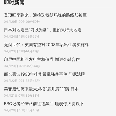
即时新闻
登顶旺季到来，通往珠穆朗玛峰的路线却被巨
04月29日 00时09分50秒
日本对地震已“习以为常”，但如果特大地震
04月24日 12时03分55秒
无烟世代：英国有望对2008年后出生者实施终
04月23日 11时44分41秒
印尼中国相互发行主权债券 增进金融合作
04月23日 07时35分34秒
部长否认1998年排华暴乱强暴事件 印尼法院
04月22日 07时35分46秒
美菲启动历来最大规模“肩并肩”军演 日本
04月21日 07时35分38秒
BBC记者经陆路前往德黑兰 脆弱停火协议下
04月20日 16时38分46秒