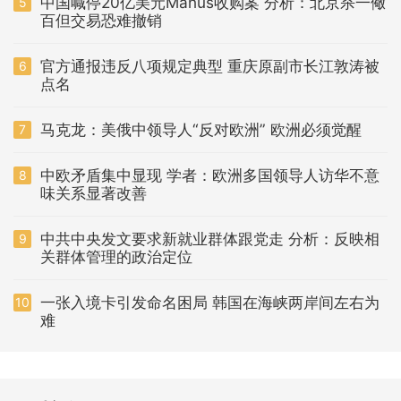
中国喊停20亿美元Manus收购案 分析：北京杀一儆
5
百但交易恐难撤销
官方通报违反八项规定典型 重庆原副市长江敦涛被
6
点名
马克龙：美俄中领导人“反对欧洲” 欧洲必须觉醒
7
中欧矛盾集中显现 学者：欧洲多国领导人访华不意
8
味关系显著改善
中共中央发文要求新就业群体跟党走 分析：反映相
9
关群体管理的政治定位
一张入境卡引发命名困局 韩国在海峡两岸间左右为
10
难