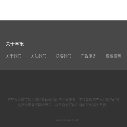
关于早报
关于我们
关注我们
联络我们
广告服务
投函投稿
第三方公司可能在网站宣传他们的产品或服务。不过您跟第三方公司的任何
交易与早晨报网站无关，将不会对可能引起的任何损失负责。
zaochenbao.com