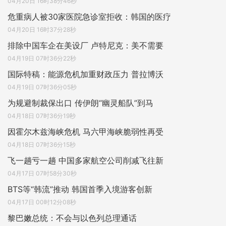
04月20日 16时38分46秒
危重病人被30家医院急诊室拒收：韩国的医疗
04月20日 16时37分28秒
排除中国车企在美设厂 卢特尼克：美不需要
04月19日 07时36分22秒
国际特稿：能源危机加重财政压力 普拉博沃
04月19日 07时36分05秒
为规避制裁保出口 传伊朗“幽灵船队”到马
04月18日 07时36分19秒
因霍尔木兹海峡危机 马六甲海峡脆弱性再受
04月18日 07时36分15秒
飞一趟亏一趟 中国多家航空公司削减飞往新
04月17日 07时58分30秒
BTS等“韩流”推动 韩国首季入境游客创新
04月17日 00时12分08秒
黎巴嫩总统：不会与以色列总理通话