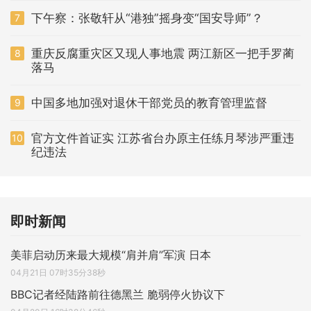
下午察：张敬轩从“港独”摇身变“国安导师”？
7
重庆反腐重灾区又现人事地震 两江新区一把手罗蔺
8
落马
中国多地加强对退休干部党员的教育管理监督
9
官方文件首证实 江苏省台办原主任练月琴涉严重违
10
纪违法
即时新闻
美菲启动历来最大规模“肩并肩”军演 日本
04月21日 07时35分38秒
BBC记者经陆路前往德黑兰 脆弱停火协议下