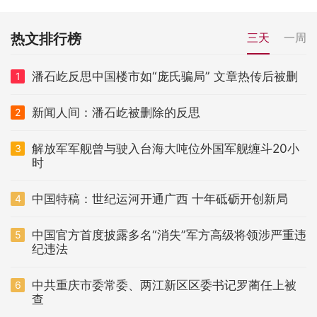
热文排行榜
三天
一周
潘石屹反思中国楼市如“庞氏骗局” 文章热传后被删
1
新闻人间：潘石屹被删除的反思
2
解放军军舰曾与驶入台海大吨位外国军舰缠斗20小
3
时
中国特稿：世纪运河开通广西 十年砥砺开创新局
4
中国官方首度披露多名“消失”军方高级将领涉严重违
5
纪违法
中共重庆市委常委、两江新区区委书记罗蔺任上被
6
查