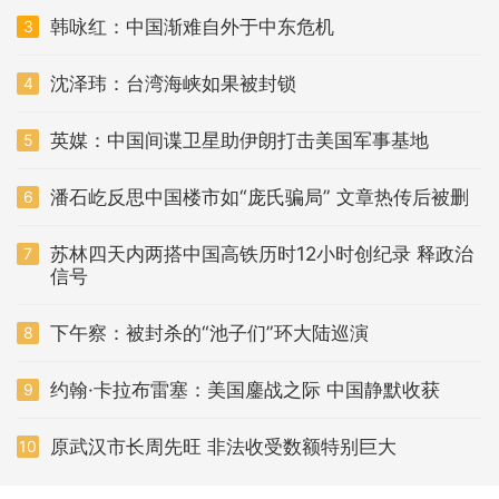
韩咏红：中国渐难自外于中东危机
3
沈泽玮：台湾海峡如果被封锁
4
英媒：中国间谍卫星助伊朗打击美国军事基地
5
潘石屹反思中国楼市如“庞氏骗局” 文章热传后被删
6
苏林四天内两搭中国高铁历时12小时创纪录 释政治
7
信号
下午察：被封杀的“池子们”环大陆巡演
8
约翰·卡拉布雷塞：美国鏖战之际 中国静默收获
9
原武汉市长周先旺 非法收受数额特别巨大
10