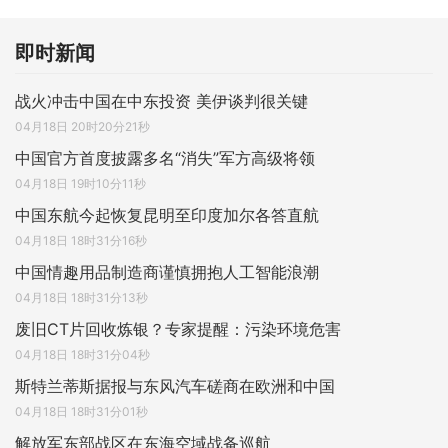
即时新闻
战火冲击中国在中东投资 美伊谈判很关键
04月18日 20时20分21秒
中国官方首度披露多名“消失”军方高级将领
04月18日 19时10分11秒
中国东航今起恢复昆明至印度加尔各答直航
04月18日 18时31分16秒
中国情趣用品制造商谨慎拥抱人工智能浪潮
04月18日 18时31分13秒
废旧CT片回收炼银？专家提醒：污染环境危害
04月18日 18时31分04秒
斯特兰蒂斯据报与东风汽车磋商在欧洲和中国
04月18日 18时31分01秒
解放军东部战区在东海空域战备巡航