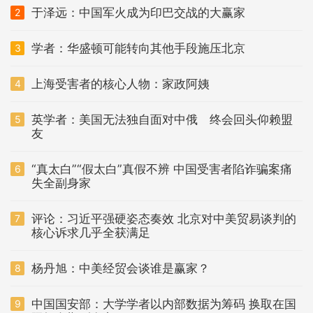
于泽远：中国军火成为印巴交战的大赢家
2
学者：华盛顿可能转向其他手段施压北京
3
上海受害者的核心人物：家政阿姨
4
英学者：美国无法独自面对中俄 终会回头仰赖盟
5
友
“真太白”“假太白”真假不辨 中国受害者陷诈骗案痛
6
失全副身家
评论：习近平强硬姿态奏效 北京对中美贸易谈判的
7
核心诉求几乎全获满足
杨丹旭：中美经贸会谈谁是赢家？
8
中国国安部：大学学者以内部数据为筹码 换取在国
9