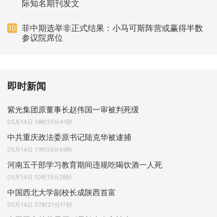
际知名期刊发文
菲中期选举非正式结果：小马可斯阵营或赢得半数
10
参议院席位
即时新闻
紫光集团原董事长赵伟国一审被判死缓
05月14日 18时35分41秒
中共重庆政法委原书记陆克华被逮捕
05月14日 11时05分49秒
河南五干部学习教育期间违规吃喝饮酒一人死
05月14日 10时15分28秒
中国西北大学副校长成陕西首富
05月14日 07时27分17秒