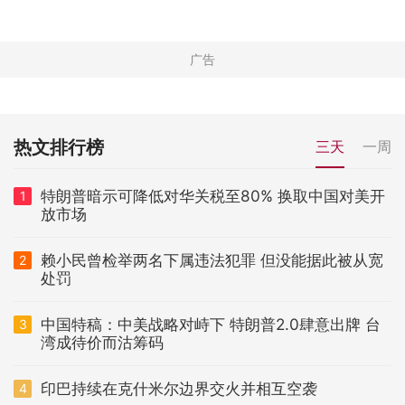
热文排行榜
三天
一周
特朗普暗示可降低对华关税至80% 换取中国对美开
1
放市场
赖小民曾检举两名下属违法犯罪 但没能据此被从宽
2
处罚
中国特稿：中美战略对峙下 特朗普2.0肆意出牌 台
3
湾成待价而沽筹码
印巴持续在克什米尔边界交火并相互空袭
4