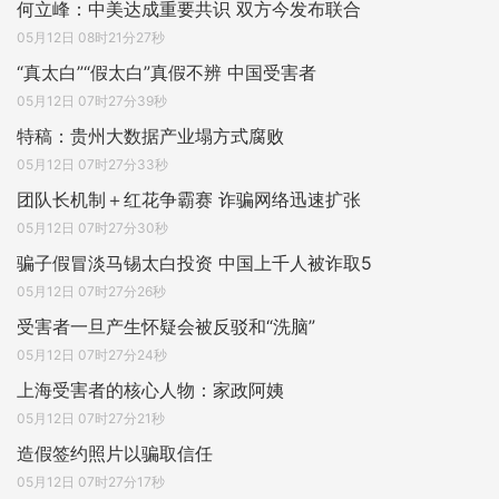
何立峰：中美达成重要共识 双方今发布联合
05月12日 08时21分27秒
“真太白”“假太白”真假不辨 中国受害者
05月12日 07时27分39秒
特稿：贵州大数据产业塌方式腐败
05月12日 07时27分33秒
团队长机制＋红花争霸赛 诈骗网络迅速扩张
05月12日 07时27分30秒
骗子假冒淡马锡太白投资 中国上千人被诈取5
05月12日 07时27分26秒
受害者一旦产生怀疑会被反驳和“洗脑”
05月12日 07时27分24秒
上海受害者的核心人物：家政阿姨
05月12日 07时27分21秒
造假签约照片以骗取信任
05月12日 07时27分17秒