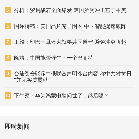
分析：贸易战若全面爆发 韩国所受冲击甚于中美
5
国际特稿：美国晶片笼子围困 中国智能提速破阵
6
王毅：印巴一旦停火就要共同遵守 避免冲突再起
7
陈婧：中国能否催生下一个巴菲特
8
台陆委会驳斥中俄联合声明涉台内容 称中共对抗日
9
“并无实质贡献”
下午察：华为鸿蒙电脑问世了，然后呢？
10
即时新闻