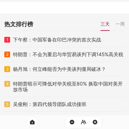
热文排行榜
三天
一周
下午察：中国军备在印巴冲突的首次实战
1
特朗普：不会为重启与华贸易谈判下调145%高关税
2
杨丹旭：何立峰能否为中美谈判僵局破冰？
3
特朗普暗示可降低对华关税至80% 换取中国对美开
4
放市场
吴俊刚：第四代领导团队成功接班
5
中美瑞士破冰会议10日在日内瓦举行
6