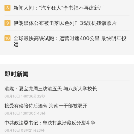
新闻人间：“汽车狂人”李书福不再建新厂
8
伊朗媒体公布被击落以色列F-35战机残骸照片
9
全球最快高铁试跑：运营时速400公里 最快明年投
10
运
即时新闻
港媒：夏宝龙周三访港五天 与八所大学校长
06月16日 14时36分32秒
接受有偿陪侍后酒驾 海南一干部被双开
06月16日 13时30分43秒
中共政法委书记：坚决打赢涉藏反分裂斗争
06月16日 08时21分23秒