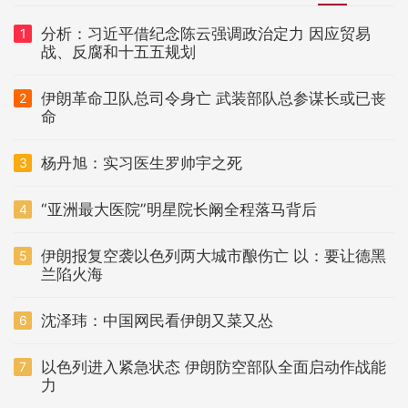
分析：习近平借纪念陈云强调政治定力 因应贸易
1
战、反腐和十五五规划
伊朗革命卫队总司令身亡 武装部队总参谋长或已丧
2
命
杨丹旭：实习医生罗帅宇之死
3
“亚洲最大医院”明星院长阚全程落马背后
4
伊朗报复空袭以色列两大城市酿伤亡 以：要让德黑
5
兰陷火海
沈泽玮：中国网民看伊朗又菜又怂
6
以色列进入紧急状态 伊朗防空部队全面启动作战能
7
力