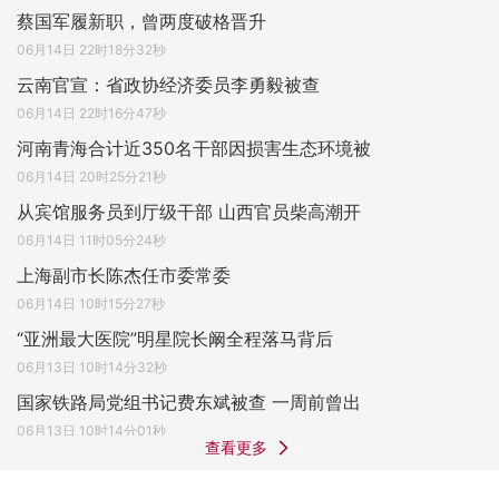
蔡国军履新职，曾两度破格晋升
06月14日 22时18分32秒
云南官宣：省政协经济委员李勇毅被查
06月14日 22时16分47秒
河南青海合计近350名干部因损害生态环境被
06月14日 20时25分21秒
从宾馆服务员到厅级干部 山西官员柴高潮开
06月14日 11时05分24秒
上海副市长陈杰任市委常委
06月14日 10时15分27秒
“亚洲最大医院”明星院长阚全程落马背后
06月13日 10时14分32秒
国家铁路局党组书记费东斌被查 一周前曾出
06月13日 10时14分01秒
查看更多