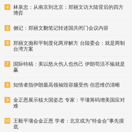
林泉忠：从南京到北京：郑丽文访大陆背后的四方
4
博弈
侧记：郑丽文翻笔记转述国共闭门会议内容
5
郑丽文抛和平制度化两岸解方 台陆委会：就是两制
6
台湾方案
国际特稿：美以怒火伤人也伤己 伊朗苟活不输就是
7
赢
知情者指伊朗最高领袖毁容腿受伤 但思维仍清晰
8
金正恩展示核大国姿态 专家：平壤筹码增美国应对
9
难
王毅平壤会金正恩 学者：北京或为“特金会”事先摸
10
底