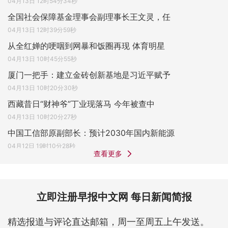
04月13日 12时54分34秒
全国社会保障基金理事会副理事长王文灵，任
04月13日 12时39分59秒
从全红婵的哽咽到网暴和饭圈再现 体育明星
04月13日 10时45分55秒
厦门一把手：建立金砖创新基地是习近平赋予
04月13日 10时20分30秒
西藏昔日“财神爷”丁业现落马 今年被查中
04月13日 10时20分27秒
中国工信部原副部长：预计2030年国内新能源
04月12日 19时10分28秒
查看更多
立即注册早报中文网 每日新闻简报
精选报道与评论直达邮箱，周一至周五上午发送。