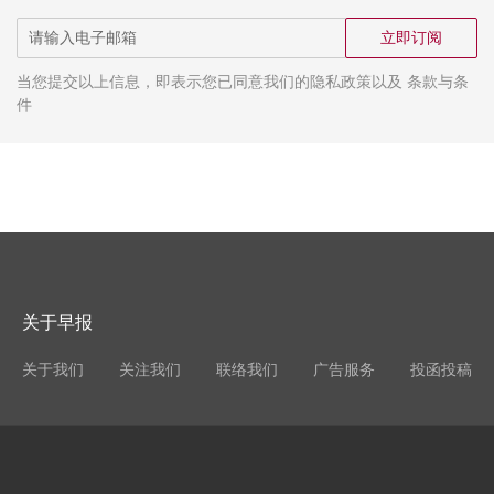
立即订阅
当您提交以上信息，即表示您已同意我们的隐私政策以及 条款与条
件
关于早报
关于我们
关注我们
联络我们
广告服务
投函投稿