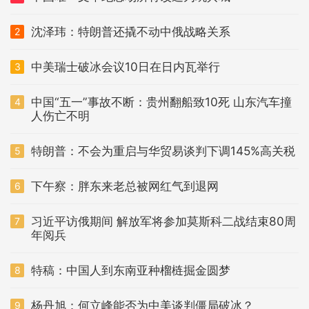
沈泽玮：特朗普还撬不动中俄战略关系
2
中美瑞士破冰会议10日在日内瓦举行
3
中国“五一”事故不断：贵州翻船致10死 山东汽车撞
4
人伤亡不明
特朗普：不会为重启与华贸易谈判下调145%高关税
5
下午察：胖东来老总被网红气到退网
6
习近平访俄期间 解放军将参加莫斯科二战结束80周
7
年阅兵
特稿：中国人到东南亚种榴梿掘金圆梦
8
杨丹旭：何立峰能否为中美谈判僵局破冰？
9