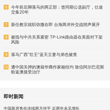
今年前后脚落马的两正部：曾同期公选副厅，仕途
6
交集20年
新任教宗就职弥撒在即 台海两岸外交战悄声展开
7
被指与中共关系紧密 TP-Link路由器在美面对下架
8
风险
落马广西“壮王”蓝天立妻与弟也被查
9
遭中国关押的澳籍华裔作家杨恒均 致信阿尔巴尼斯
10
盼返澳接受治疗
即时新闻
中国新房售价连续两月持平 近两年未见增长