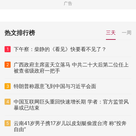
热文排行榜
三天
一周
下午察：柴静的《看见》快要看不见了？
1
广西政府主席蓝天立落马 中共二十大后第二位任上
2
被查省级政府一把手
特朗普称愿意飞到中国与习近平会面
3
中国互联网巨头重回快速增长期 学者：官方监管风
4
暴或已结束
云南41岁男子携17岁儿以皮划艇偷渡台湾 称“投奔
5
自由”