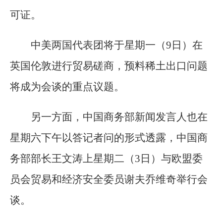
可证。
中美两国代表团将于星期一（9日）在
英国伦敦进行贸易磋商，预料稀土出口问题
将成为会谈的重点议题。
另一方面，中国商务部新闻发言人也在
星期六下午以答记者问的形式透露，中国商
务部部长王文涛上星期二（3日）与欧盟委
员会贸易和经济安全委员谢夫乔维奇举行会
谈。