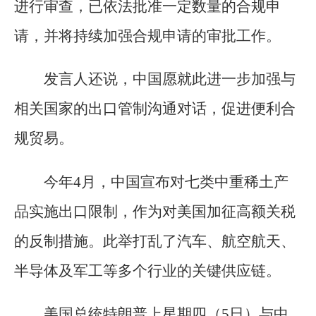
进行审查，已依法批准一定数量的合规申
请，并将持续加强合规申请的审批工作。
发言人还说，中国愿就此进一步加强与
相关国家的出口管制沟通对话，促进便利合
规贸易。
今年4月，中国宣布对七类中重稀土产
品实施出口限制，作为对美国加征高额关税
的反制措施。此举打乱了汽车、航空航天、
半导体及军工等多个行业的关键供应链。
美国总统特朗普上星期四（5日）与中