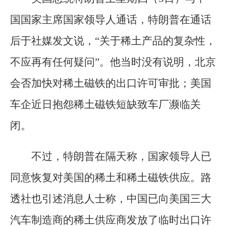
国国家主席国家领导人通话，特朗普在通话
后于社媒发文说，“关于稀土产品的复杂性，
不应再有任何疑问”。他当时没有说明，北京
会否加快对稀土磁铁的出口许可审批；美国
车企近日抱怨稀土磁铁短缺致车厂濒临关
闭。
不过，特朗普在隔天称，国家领导人已
同意恢复对美国的稀土和稀土磁铁供应。路
透社也引述消息人士称，中国已向美国三大
汽车制造商的稀土供应商发放了临时出口许