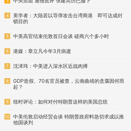
中央层面 通报批评 张建简历已撤下
3
美学者：大陆若以导弹攻击台湾商港 即可达成封
4
锁目的
中美高官结束伦敦首日会谈 磋商六个多小时
5
港媒：章立凡今年3月病逝
6
沈泽玮：中美进入深水区近战肉搏
7
GDP造假、70名官员被查，云南曲靖的贪腐因何而
8
起？
纽时评论：如何对付特朗普这样的美国总统
9
中美伦敦启动经贸会谈 特朗普政府料急切求成以推
10
他国谈判