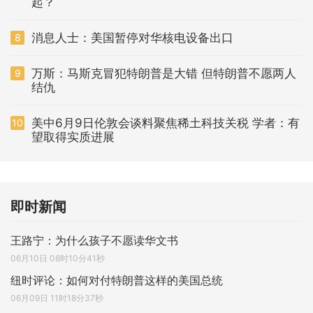
起？
消息人士：美国暂停对华核电设备出口
8
万斯：马斯克冒犯特朗普是大错 但特朗普不愿两人
9
结仇
美中6月9日伦敦会谈料聚焦稀土科技关税 学者：有
10
望取得实质进展
即时新闻
王路宁：为什么孩子不愿读华文书
06月10日 08时10分41秒
纽时评论：如何对付特朗普这样的美国总统
06月09日 11时18分37秒