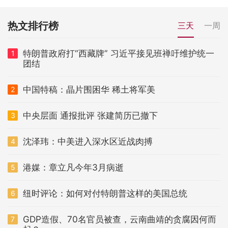
热文排行榜
三天
一周
特朗普政府打“西藏牌” 习近平接见班禅吁维护统一
1
团结
中国特稿：晶片围困华 稀土将军美
2
中央层面 通报批评 张建简历已撤下
3
沈泽玮：中美进入深水区近战肉搏
4
港媒：章立凡今年3月病逝
5
纽时评论：如何对付特朗普这样的美国总统
6
GDP造假、70名官员被查，云南曲靖的贪腐因何而
7