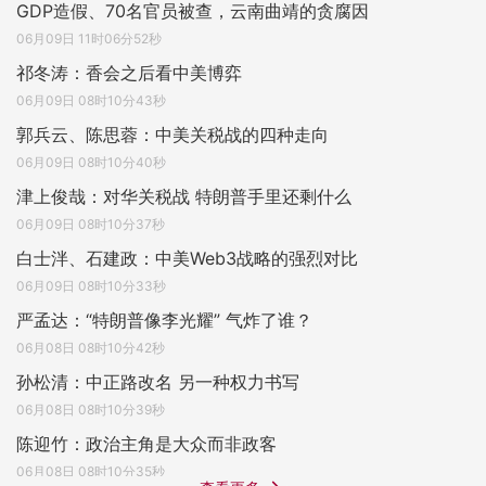
GDP造假、70名官员被查，云南曲靖的贪腐因
06月09日 11时06分52秒
祁冬涛：香会之后看中美博弈
06月09日 08时10分43秒
郭兵云、陈思蓉：中美关税战的四种走向
06月09日 08时10分40秒
津上俊哉：对华关税战 特朗普手里还剩什么
06月09日 08时10分37秒
白士泮、石建政：中美Web3战略的强烈对比
06月09日 08时10分33秒
严孟达：“特朗普像李光耀” 气炸了谁？
06月08日 08时10分42秒
孙松清：中正路改名 另一种权力书写
06月08日 08时10分39秒
陈迎竹：政治主角是大众而非政客
06月08日 08时10分35秒