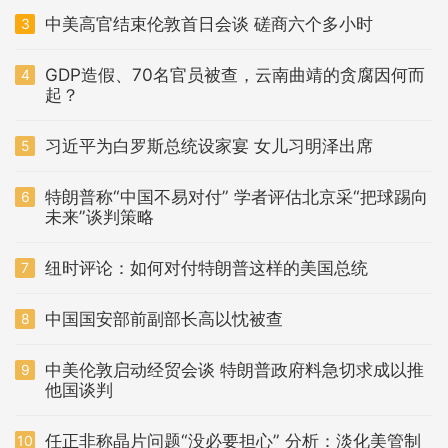
中美高官结束伦敦首日会谈 磋商六个多小时
3
GDP造假、70名官员被查，云南曲靖的贪腐因何而
4
起？
习近平为白罗斯总统设家宴 女儿习明泽出席
5
特朗普称“中国不易对付” 学者评估北京采“把球踢向
6
未来”谈判策略
纽时评论：如何对付特朗普这样的美国总统
7
中国国安部前副部长高以忱被查
8
中美伦敦启动经贸会谈 特朗普政府料急切求成以推
9
他国谈判
任正非称晶片问题“没必要担心” 分析：淡化美管制
10