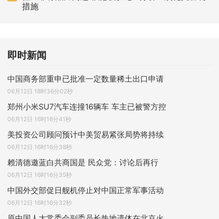
措施
即时新闻
中国商务部重申已批准一定数量稀土出口申请
06月12日 18时36分02秒
郑州小米SU7汽车连撞16辆车 车主已被警方控
06月12日 16时16分41秒
美投资公司顾问预计中美贸易紧张局势将持续
06月12日 16时16分38秒
赖清德邀蓝白共商国是 民众党：讨论后再行
06月12日 16时16分35秒
中国外交部促日舰机停止对中国正常军事活动
06月12日 16时16分32秒
原中国人大常委会副委员长热地遗体在北京火