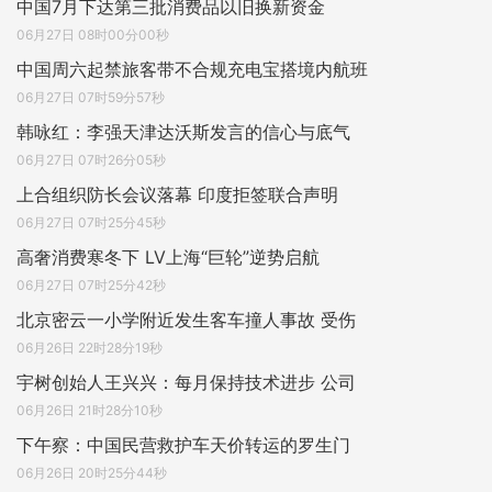
中国7月下达第三批消费品以旧换新资金
06月27日 08时00分00秒
中国周六起禁旅客带不合规充电宝搭境内航班
06月27日 07时59分57秒
韩咏红：李强天津达沃斯发言的信心与底气
06月27日 07时26分05秒
上合组织防长会议落幕 印度拒签联合声明
06月27日 07时25分45秒
高奢消费寒冬下 LV上海“巨轮”逆势启航
06月27日 07时25分42秒
北京密云一小学附近发生客车撞人事故 受伤
06月26日 22时28分19秒
宇树创始人王兴兴：每月保持技术进步 公司
06月26日 21时28分10秒
下午察：中国民营救护车天价转运的罗生门
06月26日 20时25分44秒