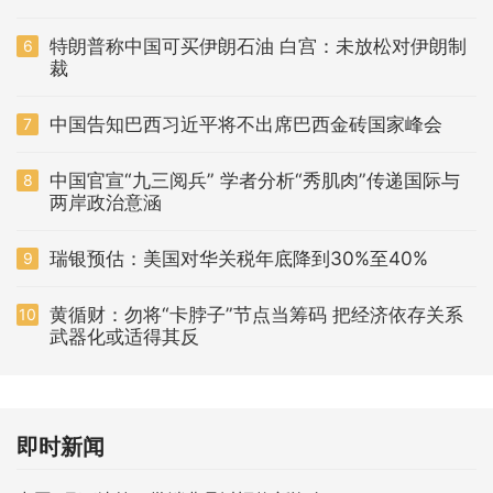
特朗普称中国可买伊朗石油 白宫：未放松对伊朗制
6
裁
中国告知巴西习近平将不出席巴西金砖国家峰会
7
中国官宣“九三阅兵” 学者分析“秀肌肉”传递国际与
8
两岸政治意涵
瑞银预估：美国对华关税年底降到30%至40%
9
黄循财：勿将“卡脖子”节点当筹码 把经济依存关系
10
武器化或适得其反
即时新闻