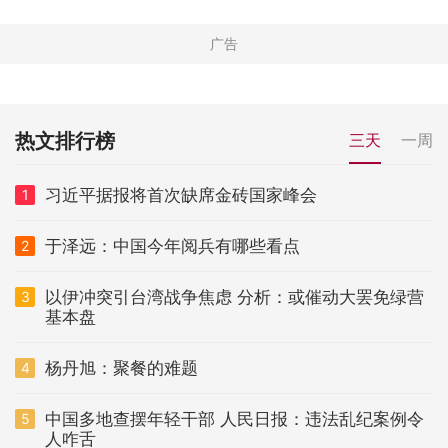
热文排行榜
三天
一周
习近平据报将首次缺席金砖国家峰会
1
于泽远：中国今年阅兵有哪些看点
2
以伊冲突引台湾战争焦虑 分析：或催动大罢免绿营
3
基本盘
杨丹旭：聚餐的难题
4
中国多地查摆年轻干部 人民日报：违法乱纪案例令
5
人咋舌