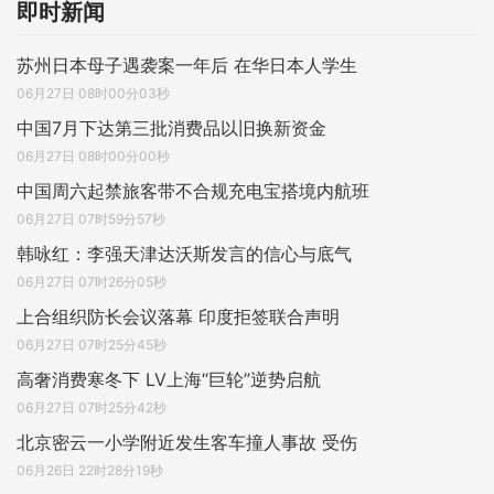
即时新闻
苏州日本母子遇袭案一年后 在华日本人学生
06月27日 08时00分03秒
中国7月下达第三批消费品以旧换新资金
06月27日 08时00分00秒
中国周六起禁旅客带不合规充电宝搭境内航班
06月27日 07时59分57秒
韩咏红：李强天津达沃斯发言的信心与底气
06月27日 07时26分05秒
上合组织防长会议落幕 印度拒签联合声明
06月27日 07时25分45秒
高奢消费寒冬下 LV上海“巨轮”逆势启航
06月27日 07时25分42秒
北京密云一小学附近发生客车撞人事故 受伤
06月26日 22时28分19秒