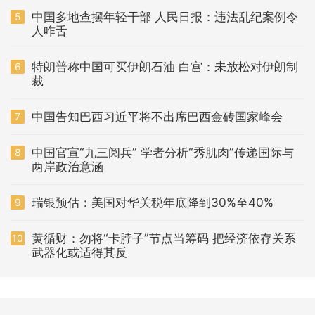
中国多地查摆年轻干部 人民日报：违法乱纪案例令
5
人咋舌
特朗普称中国可买伊朗石油 白宫：未放松对伊朗制
6
裁
中国告知巴西习近平将不出席巴西金砖国家峰会
7
中国官宣“九三阅兵” 学者分析“秀肌肉”传递国际与
8
两岸政治意涵
瑞银预估：美国对华关税年底降到30%至40%
9
黄循财：勿将“卡脖子”节点当筹码 把经济依存关系
10
武器化或适得其反