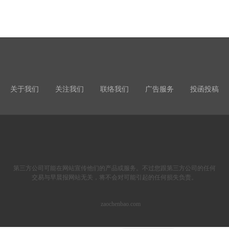
关于我们
关注我们
联络我们
广告服务
投函投稿
第三方公司可能在网站宣传他们的产品或服务。不过您跟第三方公司的任何
交易与早晨报网站无关，将不会对可能引起的任何损失负责。
zaochenbao.com