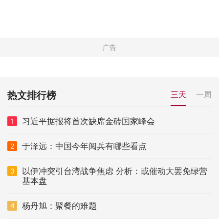
热文排行榜
三天
一周
习近平据报将首次缺席金砖国家峰会
1
于泽远：中国今年阅兵有哪些看点
2
以伊冲突引台湾战争焦虑 分析：或催动大罢免绿营
3
基本盘
杨丹旭：聚餐的难题
4