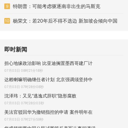
特朗普：可能考虑驱逐南非出生的马斯克
9
杨荣文：若20年后不得不选边 新加坡会倾向中国
10
即时新闻
担心地缘政治影响 比亚迪搁置墨西哥建厂计
07月03日 08时21分18秒
达赖喇嘛明确继任者计划 北京强调须坚持中
07月03日 07时28分08秒
沈泽玮：又见“逃逸式辞职”隐形腐败
07月03日 07时28分03秒
美法官驳回华为撤销指控的申请 案件明年在
07月03日 07时27分59秒