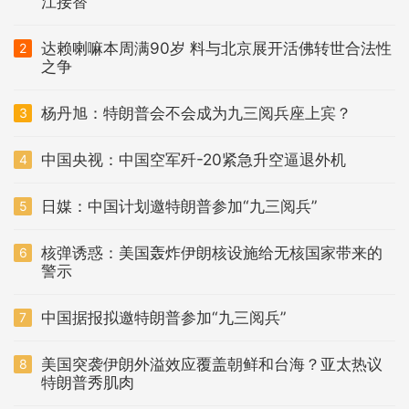
江接替
达赖喇嘛本周满90岁 料与北京展开活佛转世合法性
2
之争
杨丹旭：特朗普会不会成为九三阅兵座上宾？
3
中国央视：中国空军歼-20紧急升空逼退外机
4
日媒：中国计划邀特朗普参加“九三阅兵”
5
核弹诱惑：美国轰炸伊朗核设施给无核国家带来的
6
警示
中国据报拟邀特朗普参加“九三阅兵”
7
美国突袭伊朗外溢效应覆盖朝鲜和台海？亚太热议
8
特朗普秀肌肉