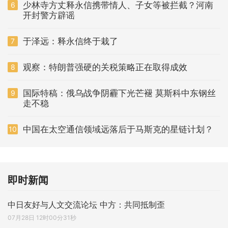
少林寺方丈释永信携带情人、子女等被拦截？河南
6
开封警方辟谣
于泽远：释永信终于栽了
7
观察：特朗普强硬的关税策略正在取得成效
8
国际特稿：俄乌战争阴霾下光芒褪 莫斯科中东钢丝
9
走不稳
中国在太空通信领域远落后于马斯克的星链计划？
10
即时新闻
中日友好与人文交流论坛 中方：共同抵制歪
07月28日 12时00分31秒