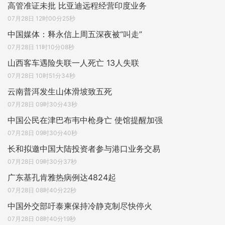
高管准证未批 比亚迪远程经营印度业务
07月28日 12时00分25秒
中国媒体：释永信上周五深夜被“叫走”
07月28日 11时10分08秒
山西客车遇险失联一人死亡 13人失联
07月28日 10时51分34秒
云南普洱发生山体滑坡致五死
07月28日 09时30分43秒
中国公民在津巴布韦中枪身亡 使馆提醒加强
07月28日 09时30分40秒
长和拟邀中国大陆投资者参与港口业务交易
07月28日 09时30分37秒
广东基孔肯雅热病例达4824起
07月28日 08时40分22秒
中国外交部吁泰柬保持冷静克制尽快停火
07月28日 08时40分19秒