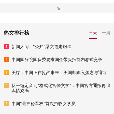
热文排行榜
三天
一周
新闻人间：“公知”梁文道走钢丝
1
中国国务院国资委要求国企带头抵制内卷式竞争
2
美媒：中国正在抢占未来，美国却陷入焦虑与退缩
3
从一锤定音到“格式化官僚文学”：中国官方通报再陷
4
舆情旋涡
中国“最神秘军校”首次招收女学员
5