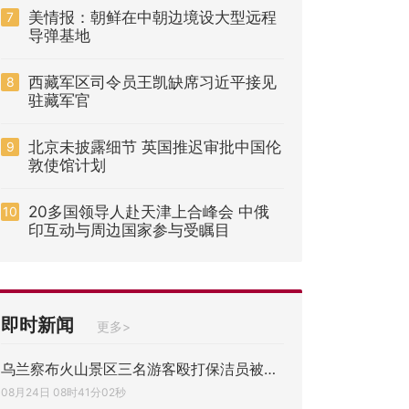
美情报：朝鲜在中朝边境设大型远程
7
导弹基地
西藏军区司令员王凯缺席习近平接见
8
驻藏军官
北京未披露细节 英国推迟审批中国伦
9
敦使馆计划
20多国领导人赴天津上合峰会 中俄
10
印互动与周边国家参与受瞩目
即时新闻
更多>
乌兰察布火山景区三名游客殴打保洁员被行拘
08月24日 08时41分02秒