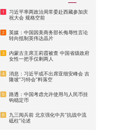
习近平率两政治局常委赴西藏参加庆
1
祝大会 规格空前
英媒：中国因美商务部长侮辱性言论
2
转向抵制英伟达晶片
内蒙古主席王莉霞被查 中国省级政府
3
女性一把手仅剩两人
消息：习近平或不出席亚细安峰会 吉
4
隆坡“习特会”料落空
路透：中国考虑允许使用与人民币挂
5
钩稳定币
九三阅兵前 北京强化中共“抗战中流
6
砥柱”论述