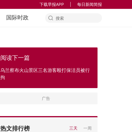
下载早报APP
|
每日新闻简报
国际时政
阅读下一篇
乌兰察布火山景区三名游客殴打保洁员被行
拘
热文排行榜
三天
一周