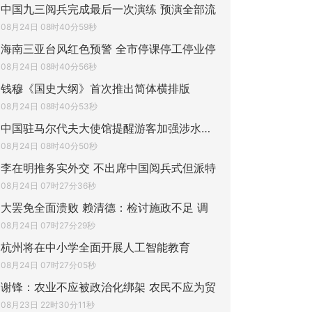
中国九三阅兵完成最后一次演练 预演全部流
08月24日 08时40分59秒
海南三亚台风红色预警 全市停课停工停业停
08月24日 08时40分56秒
钱穆《国史大纲》首次推出简体横排版
08月24日 08时40分53秒
中国驻马尔代夫大使馆提醒游客加强涉水安全
08月24日 08时40分50秒
李在明推务实外交 不出席中国阅兵式但派特
08月24日 07时27分36秒
大罢免全面溃败 赖清德：检讨施政不足 调
08月24日 07时27分29秒
杭州将在中小学全面开展人工智能教育
08月24日 07时27分05秒
谢锋：农业不应被政治化绑架 农民不应为贸
08月23日 22时30分11秒