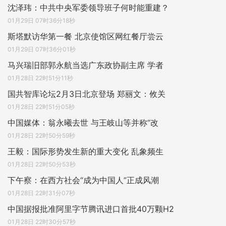
沈泽玮：中共中央军委领导班子何时能重建？
01月29日 07时36分18秒
斯塔默访华第一餐 北京使馆区网红餐厅尝云
01月29日 07时36分01秒
马兴瑞旧部郭永航当选广东政协副主席 学者
01月28日 22时51分11秒
国共智库论坛2月3日北京登场 郑丽文：攸关
01月28日 22时51分05秒
中国媒体：翁永曦去世 与王岐山等并称“改
01月28日 22时50分59秒
王毅：国际形势发生新的重大变化 乱象频生
01月28日 22时50分53秒
下午察：在西方社会“成为中国人”正成风潮
01月28日 22时31分07秒
中国据报批准阿里字节腾讯进口首批40万颗H2
01月28日 22时30分57秒