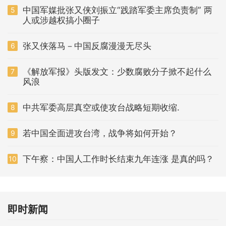
中国军媒批张又侠刘振立“践踏军委主席负责制” 两
5
人或涉越权搞小圈子
张又侠落马－中国反腐漫漫无尽头
6
《解放军报》头版发文：少数腐败分子掀不起什么
7
风浪
中共军委高层真空或使攻台战略短期收缩.
8
若中国全面进攻台湾，战争将如何开始？
9
下午察：中国人工作时长结束九年连涨 是真的吗？
10
即时新闻