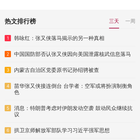
热文排行榜
三天
一周
韩咏红：张又侠落马揭示的另一种真相
1
中国国防部否认张又侠因向美国泄露核武信息落马
2
内蒙古自治区党委原书记孙绍骋被查
3
苗华张又侠接连倒台 台学者：空军或将扮演制衡角
4
色
消息：特朗普考虑对伊朗发动空袭 鼓动民众继续抗
5
议
拱卫京师解放军部队学习习近平强军思想
6