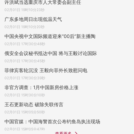
许洪斌当选重庆市人大常委会副主任
02月01日 19时10分23秒
广东多地周日出现低温天气
02月01日 19时10分20秒
中国央视中文国际频道迎来“00后”新主播陶
02月01日 17时30分48秒
俄安全会议秘书抵达中国 将与王毅讨论国际
02月01日 17时30分45秒
菲律宾客轮沉没 王毅向菲外长致慰问电
02月01日 17时30分39秒
非官方调查：1月中国新房价格上涨
02月01日 15时30分10秒
王石更新动态 破除失联传言
02月01日 15时05分50秒
中国官媒：中国海警首次公布钓鱼岛执法现场
02月01日 15时05分47秒
查看更多