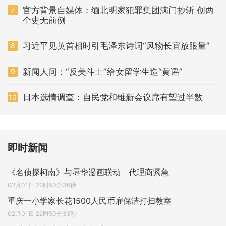
官方背景自媒体：缅北明家犯罪集团满门抄斩 创两
7
个史无前例
习近平见英首相时引毛泽东诗词“风物长宜放眼量”
8
新闻人间：“反美斗士”给女留学生造“黄谣”
9
日本选情调查：自民党和维新会议席有望过半数
10
即时新闻
《名侦探柯南》与辱华漫画联动 代理商紧急
02月01日 22时50分36秒
重庆一小学家长花1500人民币雇保洁打扫教室
02月01日 22时50分33秒