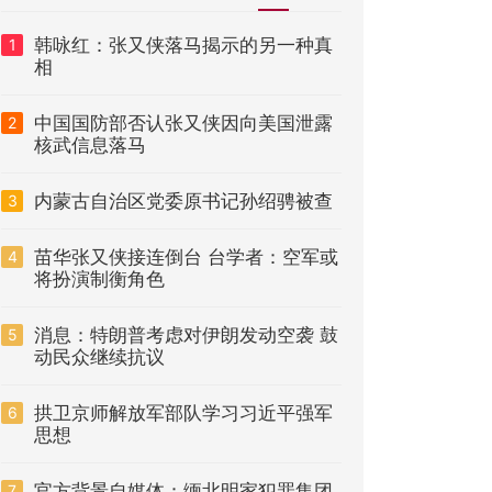
韩咏红：张又侠落马揭示的另一种真
1
相
中国国防部否认张又侠因向美国泄露
2
核武信息落马
内蒙古自治区党委原书记孙绍骋被查
3
苗华张又侠接连倒台 台学者：空军或
4
将扮演制衡角色
消息：特朗普考虑对伊朗发动空袭 鼓
5
动民众继续抗议
拱卫京师解放军部队学习习近平强军
6
思想
官方背景自媒体：缅北明家犯罪集团
7