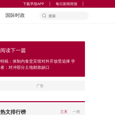
下载早报APP
|
每日新闻简报
|
国际时政
阅读下一篇
特稿：体制内食堂宾馆对外开放受追捧 学
者：对冲部分土地财政缺口
热文排行榜
三天
一周