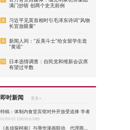
满门抄斩 创两个史无前例
习近平见英首相时引毛泽东诗词“风物
8
长宜放眼量”
新闻人间：“反美斗士”给女留学生造
9
“黄谣”
日本选情调查：自民党和维新会议席
10
有望过半数
即时新闻
更多>
特稿：体制内食堂宾馆对外开放受追捧 学者
02月01日 22时50分39秒
《名侦探柯南》与辱华漫画联动 代理商紧急