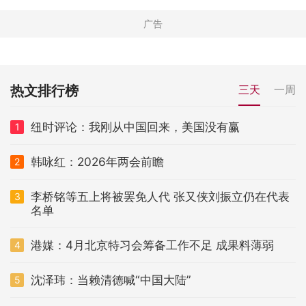
热文排行榜
三天
一周
纽时评论：我刚从中国回来，美国没有赢
1
韩咏红：2026年两会前瞻
2
李桥铭等五上将被罢免人代 张又侠刘振立仍在代表
3
名单
港媒：4月北京特习会筹备工作不足 成果料薄弱
4
沈泽玮：当赖清德喊“中国大陆”
5