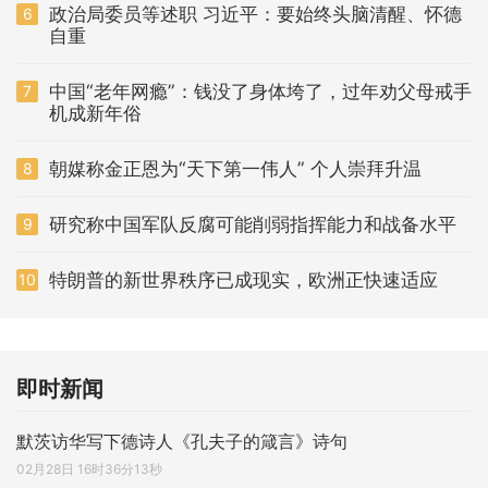
政治局委员等述职 习近平：要始终头脑清醒、怀德
6
自重
中国“老年网瘾”：钱没了身体垮了，过年劝父母戒手
7
机成新年俗
朝媒称金正恩为“天下第一伟人” 个人崇拜升温
8
研究称中国军队反腐可能削弱指挥能力和战备水平
9
特朗普的新世界秩序已成现实，欧洲正快速适应
10
即时新闻
默茨访华写下德诗人《孔夫子的箴言》诗句
02月28日 16时36分13秒