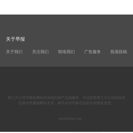
关于早报
关于我们
关注我们
联络我们
广告服务
投函投稿
第三方公司可能在网站宣传他们的产品或服务。不过您跟第三方公司的任何
交易与早晨报网站无关，将不会对可能引起的任何损失负责。
zaochenbao.com