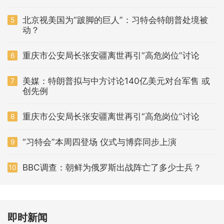
北京视美国为“跛脚的巨人”：习特会特朗普处境被
5
动？
重庆市公安局长张安疆离世再引“高危岗位”讨论
6
美媒：特朗普拟与中方讨论140亿美元对台军售 或
7
创先例
重庆市公安局长张安疆离世再引“高危岗位”讨论
8
“习特会”本周四登场 仪式与博弈同步上演
9
BBC调查：朝鲜为俄罗斯出战阵亡了多少士兵？
10
即时新闻