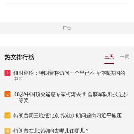
热文排行榜
三天
一周
纽时评论：特朗普将访问一个早已不再仰视美国的
1
中国
48岁中国顶尖遥感专家柯涛去世 曾获军队科技进步
2
一等奖
特朗普周三晚抵北京 拟就伊朗问题向习近平施压
3
特朗普在北京期间去哪儿住哪儿？
4