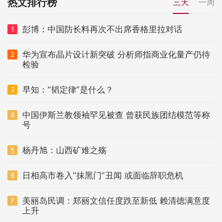
热文排行榜
三天
一周
彭博：中国防长料再次不出席香格里拉对话
1
华为宣布晶片设计新突破 分析师指商业化量产仍待
2
检验
早知：“韬定律”是什么？
3
中国伊斯兰教领袖罕见被查 曾获民族团结模范等称
4
号
杨丹旭：山西矿难之殇
5
日相高市卷入“抹黑门”丑闻 或面临辞职危机
6
美丽岛民调：郑丽文信任度跌至新低 赖清德满意度
7
上升