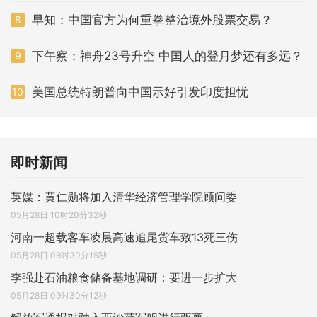
早知：中国官方为何重拳整治境外股票交易？
8
下午察：神舟23号升空 中国人的登月梦还有多远？
9
美国总统特朗普向中国示好引发印度担忧
10
即时新闻
英媒：黄仁勋将加入清华经济管理学院顾问委
05月28日 10时20分32秒
河南一超载客车凌晨高速追尾货车致13死三伤
05月28日 09时30分19秒
李强赴石油粮食储备基地调研：要进一步扩大
05月28日 09时30分12秒