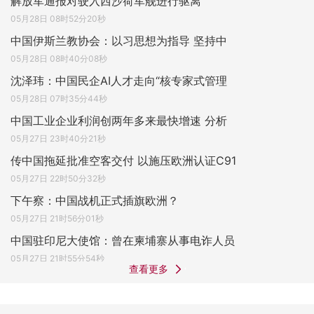
解放军通报对驶入西沙荷军舰进行驱离
05月28日 08时52分20秒
中国伊斯兰教协会：以习思想为指导 坚持中
05月28日 08时40分08秒
沈泽玮：中国民企AI人才走向“核专家式管理
05月28日 07时35分44秒
中国工业企业利润创两年多来最快增速 分析
05月27日 23时40分21秒
传中国拖延批准空客交付 以施压欧洲认证C91
05月27日 22时50分32秒
下午察：中国战机正式插旗欧洲？
05月27日 21时56分01秒
中国驻印尼大使馆：曾在柬埔寨从事电诈人员
05月27日 21时55分54秒
查看更多