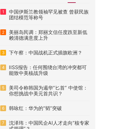
中国伊斯兰教领袖罕见被查 曾获民族
1
团结模范等称号
美丽岛民调：郑丽文信任度跌至新低
2
赖清德满意度上升
下午察：中国战机正式插旗欧洲？
3
IISS报告：任何围绕台湾的冲突都可
4
能致中美核战升级
美司令称韩国为遏华“匕首” 中使馆：
5
你想挑战中美元首共识？
韩咏红：华为的“韬”突破
6
沈泽玮：中国民企AI人才走向“核专家
7
式管理”？