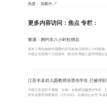
热度：
加载中...
°
更多内容访问：
焦点
专栏：
黎康：网约车八小时松绑后
原本下周生效的中国网约车司机每日限驾八小时新规
中国公安部两个月前发布《机动车驾驶人疲劳驾驶认
江苏丰县幼儿园教师涉烫伤学生 已被停职
中国江苏省官方通报，当地一名教师涉嫌烫伤学生，已
州丰县教育局星期五（5月29日）在微信公众号“丰县