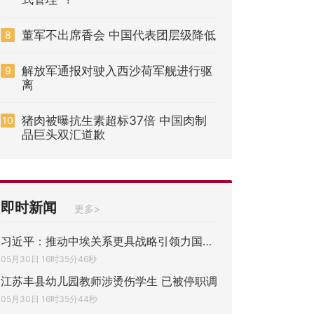
董军不出席香会 中国代表团层级降低
8
解放军通报对驶入西沙荷军舰进行驱
9
离
猪肉被曝抗生素超标37倍 中国肉制
10
品巨头双汇道歉
即时新闻
更多>
习近平：推动中埃关系更具战略引领力国际影
05月30日 16时35分46秒
江苏丰县幼儿园教师涉烫伤学生 已被停职调
05月30日 16时35分44秒