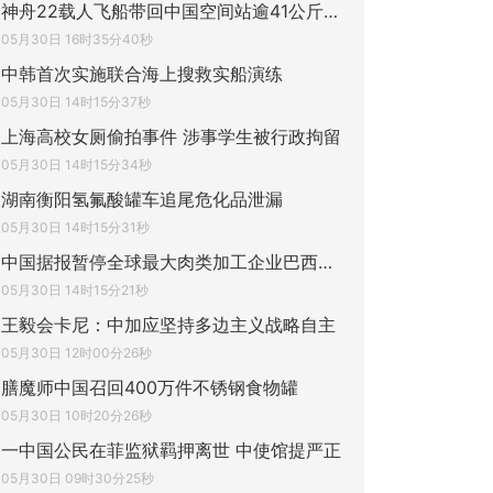
神舟22载人飞船带回中国空间站逾41公斤实验
05月30日 16时35分40秒
中韩首次实施联合海上搜救实船演练
05月30日 14时15分37秒
上海高校女厕偷拍事件 涉事学生被行政拘留
05月30日 14时15分34秒
湖南衡阳氢氟酸罐车追尾危化品泄漏
05月30日 14时15分31秒
中国据报暂停全球最大肉类加工企业巴西JBS
05月30日 14时15分21秒
王毅会卡尼：中加应坚持多边主义战略自主
05月30日 12时00分26秒
膳魔师中国召回400万件不锈钢食物罐
05月30日 10时20分26秒
一中国公民在菲监狱羁押离世 中使馆提严正
05月30日 09时30分25秒