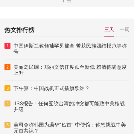
热文排行榜
三天
一周
中国伊斯兰教领袖罕见被查 曾获民族团结模范等称
1
号
美丽岛民调：郑丽文信任度跌至新低 赖清德满意度
2
上升
下午察：中国战机正式插旗欧洲？
3
IISS报告：任何围绕台湾的冲突都可能致中美核战
4
升级
美司令称韩国为遏华“匕首” 中使馆：你想挑战中美
5
元首共识？