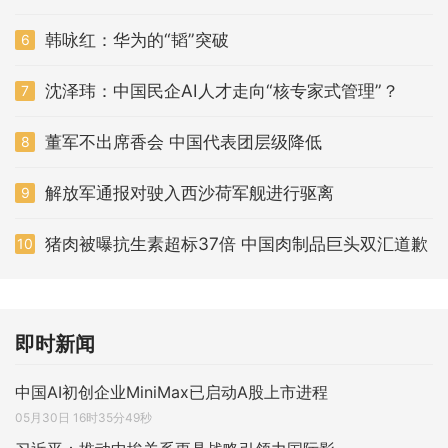
韩咏红：华为的“韬”突破
6
沈泽玮：中国民企AI人才走向“核专家式管理”？
7
董军不出席香会 中国代表团层级降低
8
解放军通报对驶入西沙荷军舰进行驱离
9
猪肉被曝抗生素超标37倍 中国肉制品巨头双汇道歉
10
即时新闻
中国AI初创企业MiniMax已启动A股上市进程
05月30日 16时35分49秒