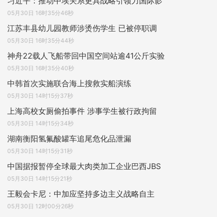
习近平：推动中埃关系更具战略引领力国际影
05月30日 16时35分46秒
江苏丰县幼儿园教师涉烫伤学生 已被停职调
05月30日 16时35分44秒
神舟22载人飞船带回中国空间站逾41公斤实验
05月30日 16时35分40秒
中韩首次实施联合海上搜救实船演练
05月30日 14时15分37秒
上海高校女厕偷拍事件 涉事学生被行政拘留
05月30日 14时15分34秒
湖南衡阳氢氟酸罐车追尾危化品泄漏
05月30日 14时15分31秒
中国据报暂停全球最大肉类加工企业巴西JBS
05月30日 14时15分21秒
王毅会卡尼：中加应坚持多边主义战略自主
05月30日 12时00分26秒