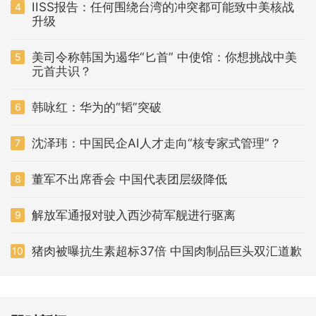
IISS报告：任何围绕台湾的冲突都可能致中美核战
4
升级
美司令称韩国为遏华“匕首” 中使馆：你想挑战中美
5
元首共识？
韩咏红：华为的“韬”突破
6
沈泽玮：中国民企AI人才走向“核专家式管理”？
7
董军不出席香会 中国代表团层级降低
8
解放军通报对驶入西沙荷军舰进行驱离
9
猪肉被曝抗生素超标37倍 中国肉制品巨头双汇道歉
10