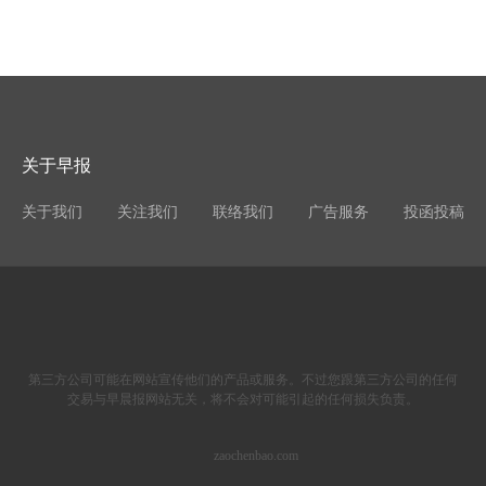
关于早报
关于我们
关注我们
联络我们
广告服务
投函投稿
第三方公司可能在网站宣传他们的产品或服务。不过您跟第三方公司的任何
交易与早晨报网站无关，将不会对可能引起的任何损失负责。
zaochenbao.com