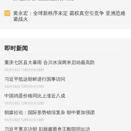
黄永宏：全球新秩序未定 霸权真空引竞争 亚洲恐难
10
避战火
即时新闻
重庆七区县大暴雨 合川水深两米启动最高防
06月08日 12时00分28秒
习近平抵达朝鲜进行国事访问
06月08日 12时00分25秒
中国鸡蛋价格同比上涨近八成
06月08日 12时00分22秒
朝媒社论：国际形势错综复杂 朝中要加强团
06月08日 12时00分18秒
习近平离京访朝 彭丽媛蔡奇王毅陪同出访