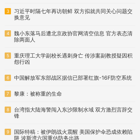
习近平时隔七年再访朝鲜 双方拟就共同关心问题交
3
换意见
魏小东落马后遭北京政协官网清空信息 官方表态清
4
除两面人
重庆理工大学副校长遇刺身亡 传涉案副教授疑因积
5
怨行凶
中国解放军东部战区据信已部署红旗-16F防空系统
6
黎康：被称重的生命
7
台湾指大陆海警闯入东沙限制水域 双方激烈言辞交
8
锋
国际特稿：被伊朗战火震醒 美国保护伞恐成依赖陷
9
阱 波斯湾六国重估防务出路