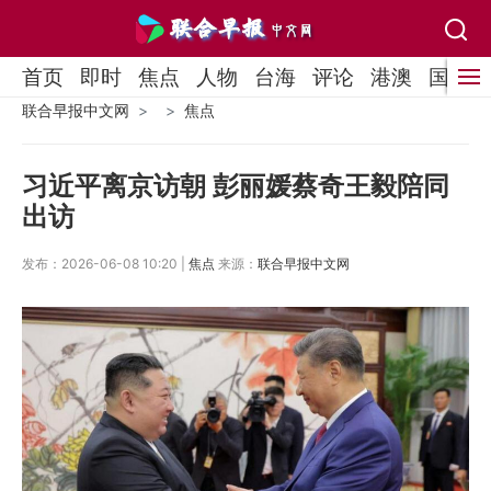
首页
即时
焦点
人物
台海
评论
港澳
国际
联合早报中文网
焦点
习近平离京访朝 彭丽媛蔡奇王毅陪同
出访
发布：2026-06-08 10:20 |
焦点
来源：
联合早报中文网