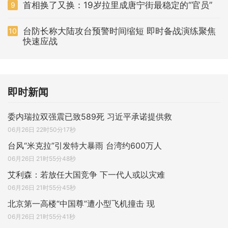
首相换了又换：19岁拉里成唐宁街最稳定的“官员”
9
台防长称大陆攻台预警时间缩短 即时备战演练聚焦
10
快速应战
即时新闻
委内瑞拉双强震已致589死 习近平承诺提供救
06月26日 22时50分17秒
台风“米克拉”引发特大暴雨 台湾约600万人
06月26日 21时55分48秒
艾利森：若放任大国竞争 下一代人或以灾难
06月26日 21时55分45秒
北京第一高楼“中国尊”遭小型飞机撞击 现
06月26日 21时55分41秒