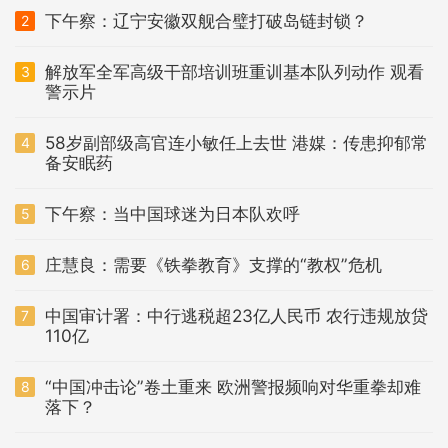
下午察：辽宁安徽双舰合璧打破岛链封锁？
2
解放军全军高级干部培训班重训基本队列动作 观看
3
警示片
58岁副部级高官连小敏任上去世 港媒：传患抑郁常
4
备安眠药
下午察：当中国球迷为日本队欢呼
5
庄慧良：需要《铁拳教育》支撑的“教权”危机
6
中国审计署：中行逃税超23亿人民币 农行违规放贷
7
110亿
“中国冲击论”卷土重来 欧洲警报频响对华重拳却难
8
落下？