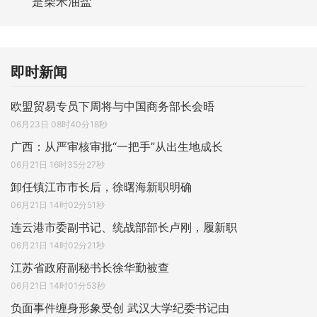
是柴米油盐
即时新闻
欧盟贸易专员下周将与中国商务部长会晤
06月23日 08时40分18秒
广西：从严审核审批“一把手”从出生地成长
06月21日 16时35分27秒
卸任镇江市市长后，徐曙海新职明确
06月21日 14时02分51秒
连云港市委副书记、统战部部长卢刚，履新职
06月21日 14时02分21秒
江苏省政府副秘书长徐华勤被查
06月21日 14时01分53秒
负面事件缠身形象受创 武汉大学纪委书记由