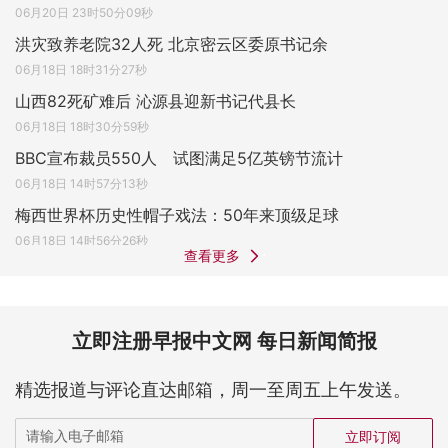
06月20日 23时50分09秒
洪灾致养老院32人死 北京密云区委原书记余
06月18日 18时31分27秒
山西82死矿难后 沁源县迎新书记代县长
06月18日 18时30分59秒
BBC宣布裁员550人 试图满足5亿英镑节流计
06月18日 14时57分13秒
梅西世界杯历史性帽子戏法：50年来顶级足球
06月18日 14时56分26秒
查看更多
立即注册早报中文网 每日新闻简报
精选报道与评论直达邮箱，周一至周五上午发送。
立即订阅