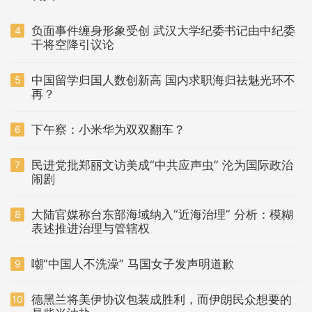
负面事件缠身形象受创 武汉大学纪委书记由中纪委
4
干将空降引议论
中国留学归国人数创新高 国内求职海归祛魅光环不
5
再？
下午察：小米华为双双翻车？
6
民进党批郑丽文访美成“中共应声虫” 沦为国际政治
7
闹剧
大陆官媒称台东部海域纳入“近海治理” 分析：模糊
8
表述推进治理与管辖权
嘲“中国人不洗澡” 马国女子发声明道歉
9
德黑兰将美伊协议包装成胜利，而伊朗民众想要的
10