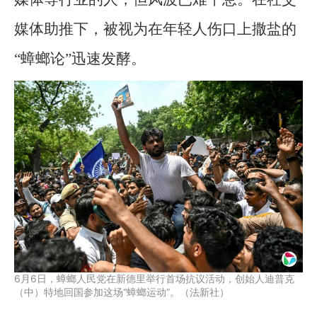
媒体助推下，被视为在年轻人伤口上撒盐的
“蟑螂论”迅速发酵。
6月6日，蟑螂人民党在新德里举行首场抗议活动，创始人迪普克
（中）特地回国参加这场“蟑螂运动”。（法新社）