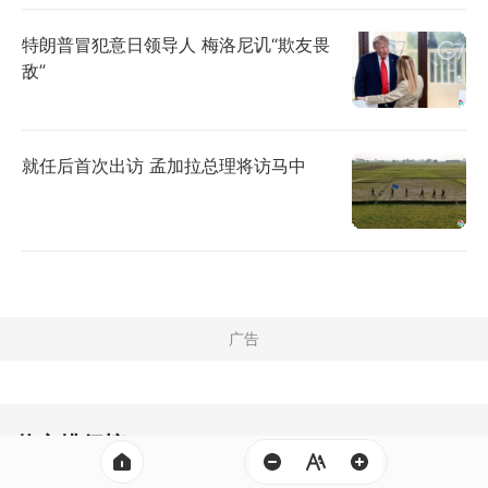
特朗普冒犯意日领导人 梅洛尼讥“欺友畏
敌”
就任后首次出访 孟加拉总理将访马中
热文排行榜
三天
一周