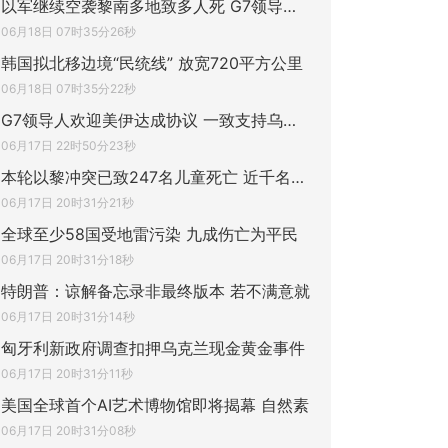
以军继续空袭黎南多地致多人死 G7领导人要
06月18日 07时35分26秒
韩国拟北移边境“民统线” 放宽720平方公里
06月18日 07时35分22秒
G7领导人欢迎美伊达成协议 一致支持乌克兰
06月17日 22时50分23秒
本轮以黎冲突已致247名儿童死亡 近千名儿童
06月17日 20时31分21秒
全球至少58国受地雷污染 九成伤亡为平民
06月17日 20时31分18秒
特朗普：谅解备忘录非最终版本 若不满意就
06月17日 20时31分14秒
匈牙利新政府调查扣押乌克兰现金黄金事件
06月17日 20时31分11秒
美国全球首个AI艺术博物馆即将揭幕 自然素
06月17日 20时31分08秒