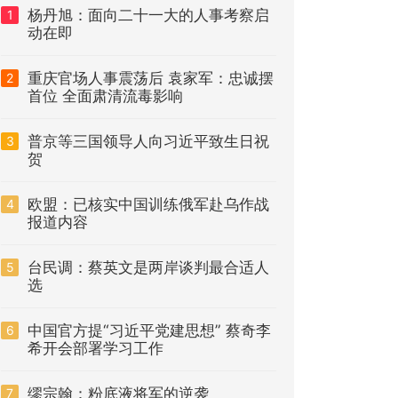
杨丹旭：面向二十一大的人事考察启
1
动在即
重庆官场人事震荡后 袁家军：忠诚摆
2
首位 全面肃清流毒影响
普京等三国领导人向习近平致生日祝
3
贺
欧盟：已核实中国训练俄军赴乌作战
4
报道内容
台民调：蔡英文是两岸谈判最合适人
5
选
中国官方提“习近平党建思想” 蔡奇李
6
希开会部署学习工作
缪宗翰：粉底液将军的逆袭
7