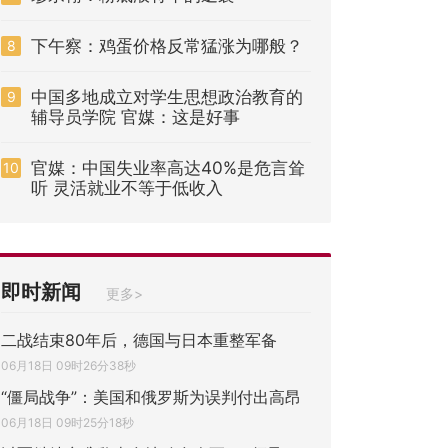
下午察：鸡蛋价格反常猛涨为哪般？
8
中国多地成立对学生思想政治教育的
9
辅导员学院 官媒：这是好事
官媒：中国失业率高达40%是危言耸
10
听 灵活就业不等于低收入
即时新闻
更多>
二战结束80年后，德国与日本重整军备
06月18日 09时26分38秒
“僵局战争”：美国和俄罗斯为误判付出高昂
06月18日 09时25分18秒