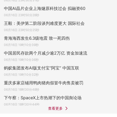
06月16日 23时50分31秒
中国AI晶片企业上海燧原科技过会 拟融资60
06月16日 23时50分28秒
王毅：美伊第二阶段谈判难度更大 国际社会
06月16日 23时50分25秒
青海海西发生6.3级地震 致一死四伤
06月16日 19时10分39秒
中国居民存款两个月减少逾2万亿 资金加速流
06月16日 19时10分36秒
蚂蚁集团发布AI版支付宝“阿宝” 中国互联
06月16日 19时10分32秒
重庆多家店铺用鸭肉猪肉假冒牛肉售卖被罚
06月16日 18时30分48秒
下午察：SpaceX上市热潮下的中国舆论场
06月16日 18时30分44秒
查看更多