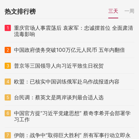
热文排行榜
三天
一周
重庆官场人事震荡后 袁家军：忠诚摆首位 全面肃清
1
流毒影响
中国政府债务突破100万亿元人民币 五年内翻倍
2
普京等三国领导人向习近平致生日祝贺
3
欧盟：已核实中国训练俄军赴乌作战报道内容
4
台民调：蔡英文是两岸谈判最合适人选
5
中国官方提“习近平党建思想” 蔡奇李希开会部署学
6
习工作
伊朗：战争中“取得巨大胜利” 所有军事行动立即永
7