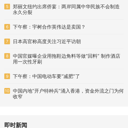
郑丽文纽约出席侨宴：两岸同属中华民族不会制造
5
永久分裂
下午察：宇树合作英伟达是卖国？
6
日本高官称高度关注习近平访朝
7
中国官媒曝企业用拖鞋边角料等做“回料” 制作酒店
8
用一次性牙刷
下午察：中国电动车要“减肥”了
9
中国内地“开户特种兵”涌入香港，资金外流之门为何
10
收窄
即时新闻