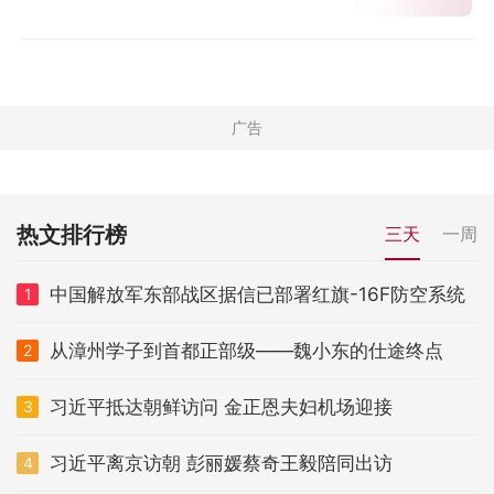
热文排行榜
三天
一周
中国解放军东部战区据信已部署红旗-16F防空系统
1
从漳州学子到首都正部级——魏小东的仕途终点
2
习近平抵达朝鲜访问 金正恩夫妇机场迎接
3
习近平离京访朝 彭丽媛蔡奇王毅陪同出访
4