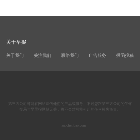
关于早报
关于我们
关注我们
联络我们
广告服务
投函投稿
第三方公司可能在网站宣传他们的产品或服务。不过您跟第三方公司的任何
交易与早晨报网站无关，将不会对可能引起的任何损失负责。
zaochenbao.com