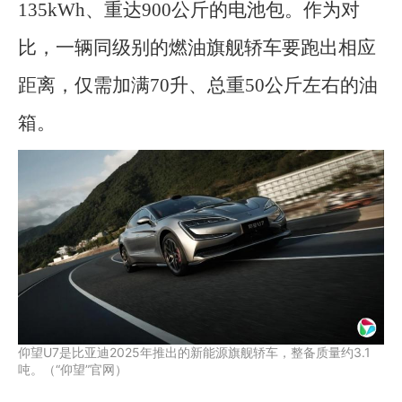
135kWh、重达900公斤的电池包。作为对
比，一辆同级别的燃油旗舰轿车要跑出相应
距离，仅需加满70升、总重50公斤左右的油
箱。
仰望U7是比亚迪2025年推出的新能源旗舰轿车，整备质量约3.1
吨。（“仰望”官网）