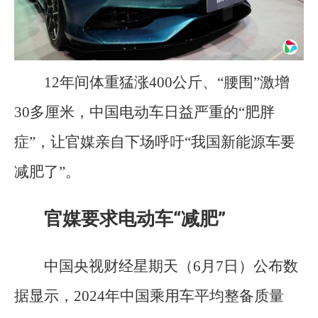
12年间体重猛涨400公斤、“腰围”激增
30多厘米，中国电动车日益严重的“肥胖
症”，让官媒亲自下场呼吁“我国新能源车要
减肥了”。
官媒要求电动车“减肥”
中国央视财经星期天（6月7日）公布数
据显示，2024年中国乘用车平均整备质量