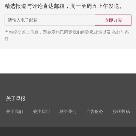
精选报道与评论直达邮箱，周一至周五上午发送。
立即订阅
当您提交以上信息，即表示您已同意我们的隐私政策以及 条款与条
件
关于早报
关于我们
关注我们
联络我们
广告服务
投函投稿