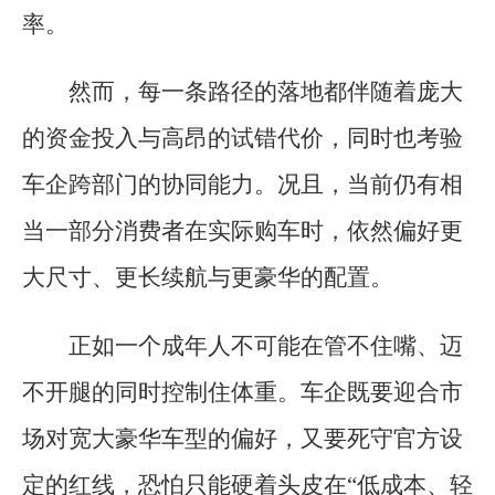
率。
然而，每一条路径的落地都伴随着庞大
的资金投入与高昂的试错代价，同时也考验
车企跨部门的协同能力。况且，当前仍有相
当一部分消费者在实际购车时，依然偏好更
大尺寸、更长续航与更豪华的配置。
正如一个成年人不可能在管不住嘴、迈
不开腿的同时控制住体重。车企既要迎合市
场对宽大豪华车型的偏好，又要死守官方设
定的红线，恐怕只能硬着头皮在“低成本、轻