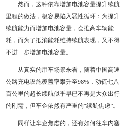
然而，这种依靠增加电池容量提升续航
里程的做法，极容易陷入恶性循环：为提升
续航能力而增加电池容量，会推高车辆能
耗，而为了抵消能耗维持续航表现，又不得
不进一步增加电池容量。
从真实的用车场景来看，随着中国高速
公路充电设施覆盖率攀升至98%，动辄七八
百公里的超长续航似乎早已不再是大众出行
的刚需，但车企依然有严重的“续航焦虑”。
同样让车企焦虑的，还有如何往车内塞