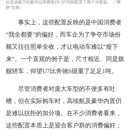
比亚迪旗下的豪华品牌腾势Z9 GT内部配置了两个冷暖箱。（“腾
势”官网）
事实上，这些配置反映的是中国消费者
“我全都要”的偏好，而车企为了争夺市场份
额又往往照单全收，才让电动车难以“瘦下
来”。一个直观的例子是，尺寸相近、同是旗
舰轿车，仰望U7比奔驰S级重了足足1吨。
尽管消费者对庞大车型的不便多有吐
槽，但在实际购车时，高续航及豪华内置仍
是难以抗拒的加分项。在不少消费者看来，
这些配置本质上是迎合客户群的消费偏好；