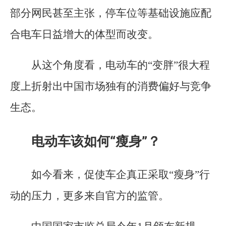
部分网民甚至主张，停车位等基础设施应配
合电车日益增大的体型而改变。
从这个角度看，电动车的“变胖”很大程
度上折射出中国市场独有的消费偏好与竞争
生态。
电动车该如何“瘦身”？
如今看来，促使车企真正采取“瘦身”行
动的压力，更多来自官方的监管。