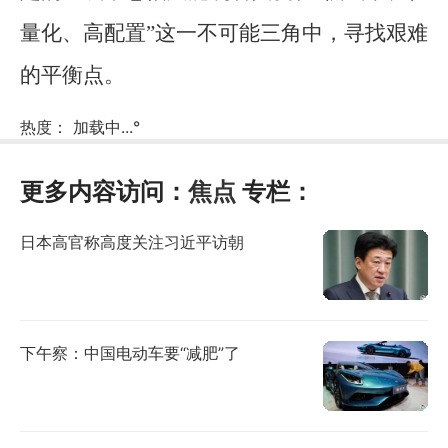
量化、高配置”这一不可能三角中，寻找艰难
的平衡点。
热度：
加载中...
°
更多内容访问：
焦点
专栏：
日本高官称高度关注习近平访朝
下午察：中国电动车要“减肥”了