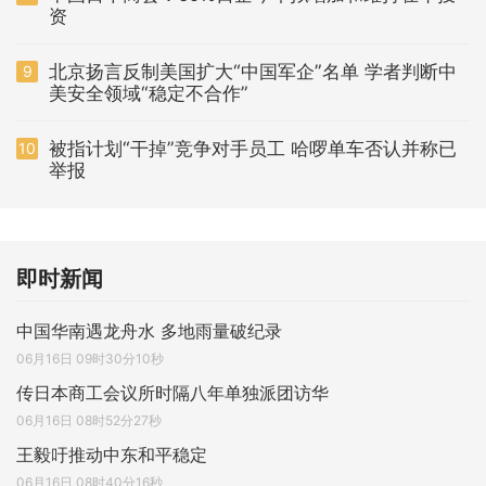
资
北京扬言反制美国扩大“中国军企”名单 学者判断中
9
美安全领域“稳定不合作”
被指计划“干掉”竞争对手员工 哈啰单车否认并称已
10
举报
即时新闻
中国华南遇龙舟水 多地雨量破纪录
06月16日 09时30分10秒
传日本商工会议所时隔八年单独派团访华
06月16日 08时52分27秒
王毅吁推动中东和平稳定
06月16日 08时40分16秒