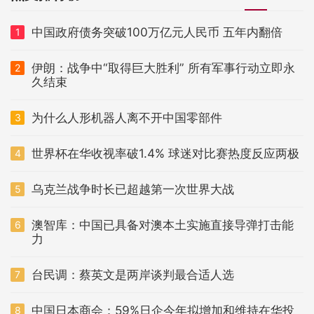
中国政府债务突破100万亿元人民币 五年内翻倍
1
伊朗：战争中“取得巨大胜利” 所有军事行动立即永
2
久结束
为什么人形机器人离不开中国零部件
3
世界杯在华收视率破1.4% 球迷对比赛热度反应两极
4
乌克兰战争时长已超越第一次世界大战
5
澳智库：中国已具备对澳本土实施直接导弹打击能
6
力
台民调：蔡英文是两岸谈判最合适人选
7
中国日本商会：59%日企今年拟增加和维持在华投
8