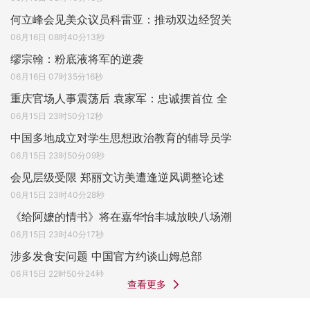
何立峰会见美众议员科雷亚：推动双边经贸关
06月16日 08时40分13秒
缪宗翰：粉底液将军的逆袭
06月16日 07时35分16秒
重庆官场人事震荡后 袁家军：忠诚摆首位 全
06月15日 23时50分12秒
中国多地成立对学生思想政治教育的辅导员学
06月15日 23时50分09秒
会见层级受限 郑丽文访美遭逢逆风调整论述
06月15日 23时40分28秒
《给阿嬷的情书》将在嘉华怡丰城放映八场潮
06月15日 23时40分17秒
涉多发食安问题 中国官方约谈山姆总部
06月15日 22时50分24秒
查看更多