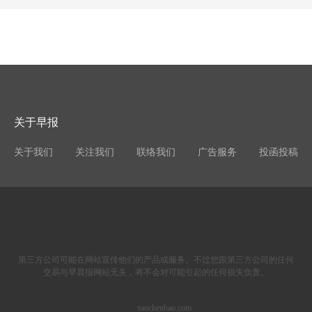
关于早报
关于我们
关注我们
联络我们
广告服务
投函投稿
第三方公司可能在网站宣传他们的产品或服务。不过您跟第三方公司的任何
交易与早晨报网站无关，将不会对可能引起的任何损失负责。
zaochenbao.com