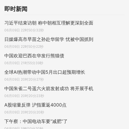
即时新闻
习近平结束访朝 称中朝相互理解更深刻全面
06月09日 22时50分32秒
日媒爆高市早苗之孙赴华留学 忧被中国抓到
06月09日 22时50分22秒
中国欢迎巴西在华发行熊猫债
06月09日 21时55分39秒
全球AI热潮带动中国5月出口超预期增长
06月09日 20时20分27秒
中国朱雀二号遥六火箭发射成功 将开展手机
06月09日 20时20分23秒
A股缩量反弹 沪指重返4000点
06月09日 20时20分20秒
下午察：中国电动车要“减肥”了
06月09日 19时10分20秒