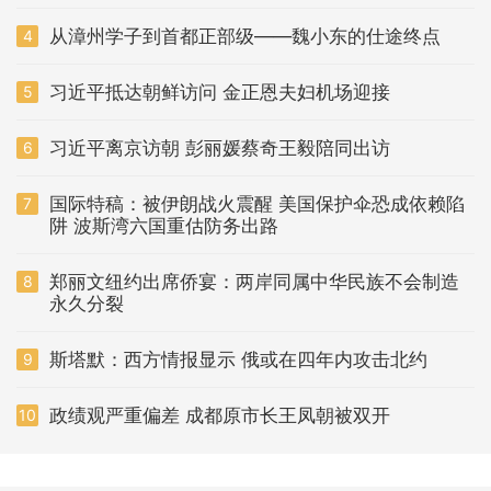
从漳州学子到首都正部级——魏小东的仕途终点
4
习近平抵达朝鲜访问 金正恩夫妇机场迎接
5
习近平离京访朝 彭丽媛蔡奇王毅陪同出访
6
国际特稿：被伊朗战火震醒 美国保护伞恐成依赖陷
7
阱 波斯湾六国重估防务出路
郑丽文纽约出席侨宴：两岸同属中华民族不会制造
8
永久分裂
斯塔默：西方情报显示 俄或在四年内攻击北约
9
政绩观严重偏差 成都原市长王凤朝被双开
10