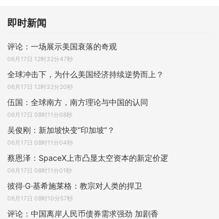
即时新闻
评论：一场展示美国衰落的奇观
06月17日 12时32分47秒
全球冲击下，为什么美国经济持续逆势而上？
06月17日 12时32分20秒
伍国：全球南方，南方理论与中国的认同
06月17日 08时11分08秒
吴俊刚：新加坡快变“印加坡”？
06月17日 08时11分04秒
蔡恩泽：SpaceX上市凸显太空资本的新定价逻
06月17日 08时11分01秒
彼得·G·基希施莱格：教宗对人类的捍卫
06月17日 08时10分57秒
评论：中国离岸人民币债券需求强劲 加剧香