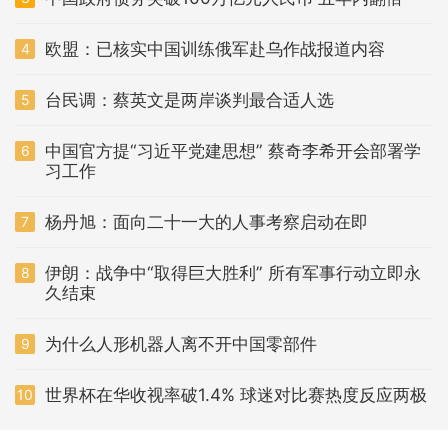
欧盟：已核实中国训练俄军赴乌作战报道内容
4
台民调：蔡英文是两岸谈判最合适人选
5
中国官方提“习近平党建思想” 蔡奇李希开会部署学
6
习工作
杨丹旭：面向二十一大的人事考察启动在即
7
伊朗：战争中“取得巨大胜利” 所有军事行动立即永
8
久结束
为什么人形机器人离不开中国零部件
9
世界杯在华收视率破1.4% 球迷对比赛热度反应两极
10