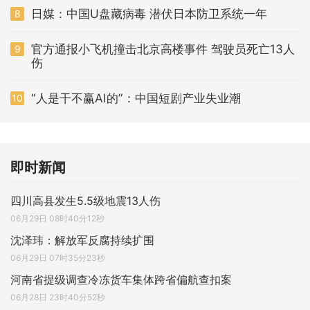
日媒：中国U盘藏病毒 潜伏日本防卫系统一年
8
官方通报小飞机撞击北京高楼事件 驾驶员死亡13人
9
伤
“人是干不赢AI的”：中国短剧产业失业潮
10
即时新闻
四川高县发生5.5级地震13人伤
06月29日 08时40分12秒
沈泽玮：解放军反腐持续扩围
06月29日 07时35分23秒
河南省提级调查冷冻货车集体跨省偏航查扣案
06月28日 23时40分52秒