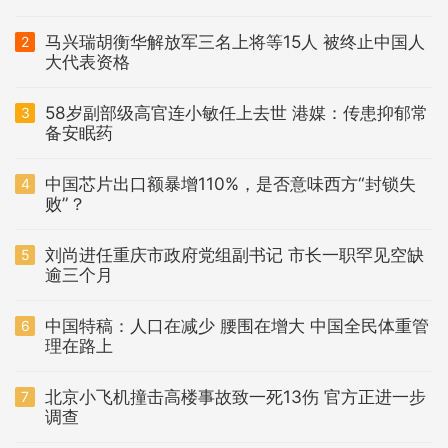
马兴瑞胡衡华解放军三名上将等15人 被终止中国人
2
大代表资格
58岁副部级高官连小敏任上去世 港媒：传患抑郁常
3
备安眠药
中国芯片出口额暴增110%，是否意味西方“封锁失
4
败”？
刘尚进任重庆市政府党组副书记 市长一职罕见空缺
5
逾三个月
中国特稿：人口在减少 腰围在增大 中国全民体重管
6
理在路上
北京小飞机撞击高楼事故致一死13伤 官方正进一步
7
调查