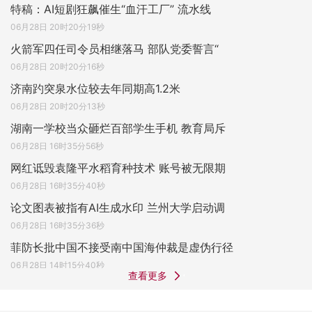
特稿：AI短剧狂飙催生“血汗工厂” 流水线
06月28日 20时20分19秒
火箭军四任司令员相继落马 部队党委誓言“
06月28日 20时20分16秒
济南趵突泉水位较去年同期高1.2米
06月28日 20时20分13秒
湖南一学校当众砸烂百部学生手机 教育局斥
06月28日 16时35分56秒
网红诋毁袁隆平水稻育种技术 账号被无限期
06月28日 16时35分40秒
论文图表被指有AI生成水印 兰州大学启动调
06月28日 16时35分36秒
菲防长批中国不接受南中国海仲裁是虚伪行径
06月28日 14时15分40秒
查看更多