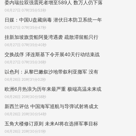
委内瑞拉双强震死者增至589人 数万人仍下落
06月27日 07时35分53秒
日媒：中国U盘藏病毒 潜伏日本防卫系统一年
06月27日 07时35分47秒
挂新加坡旗货船阿曼湾遇袭 疏散滞留船只行
06月27日 07时35分40秒
交换战俘 泽连斯基下令开展40天行动结束战
06月27日 07时35分36秒
以色列：从黎巴嫩叙沙地带叙利亚撤军 没有
06月26日 20时31分02秒
欧洲6月热浪为历年来最严重 极端高温未来或
06月26日 20时30分58秒
新西兰评估 中国海军巡航与导弹试射将成太
06月26日 20时30分54秒
五角大楼修订原则 未来AI将在选择军事目标
06月26日 20时30分51秒