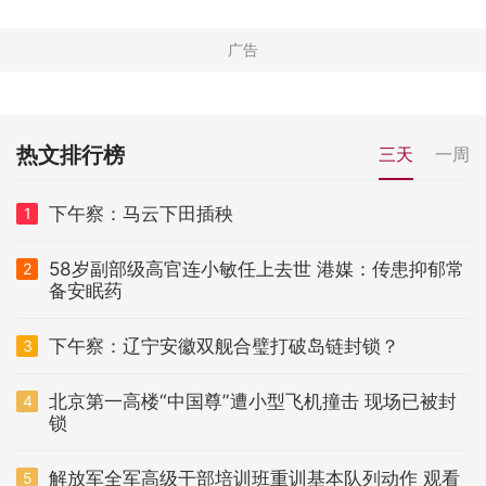
热文排行榜
三天
一周
下午察：马云下田插秧
1
58岁副部级高官连小敏任上去世 港媒：传患抑郁常
2
备安眠药
下午察：辽宁安徽双舰合璧打破岛链封锁？
3
北京第一高楼“中国尊”遭小型飞机撞击 现场已被封
4
锁
解放军全军高级干部培训班重训基本队列动作 观看
5