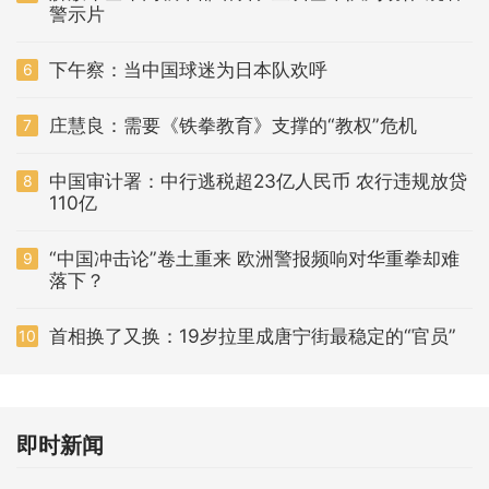
警示片
下午察：当中国球迷为日本队欢呼
6
庄慧良：需要《铁拳教育》支撑的“教权”危机
7
中国审计署：中行逃税超23亿人民币 农行违规放贷
8
110亿
“中国冲击论”卷土重来 欧洲警报频响对华重拳却难
9
落下？
首相换了又换：19岁拉里成唐宁街最稳定的“官员”
10
即时新闻