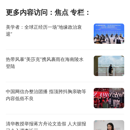
更多内容访问：
焦点
专栏：
美学者：全球正经历一场“地缘政治衰
退”
热带风暴“美莎克”携风裹雨在海南陵水
登陆
中国网信办整治团播 指顶胯抖胸亲吻等
内容低俗不良
清华教授举报蒋方舟论文造假 人大据报