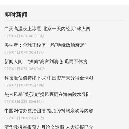
即时新闻
白天高温晚上冰雹 北京一天内经历“冰火两
07月04日 08时40分13秒
美学者：全球正经历一场“地缘政治衰退”
07月04日 07时36分18秒
新闻人间：“酒仙”高官刘满仓 退而不休贪
07月04日 07时36分04秒
科技股估值持续下探 中国资产未分得全球AI
07月04日 07时35分49秒
热带风暴“美莎克”携风裹雨在海南陵水登陆
07月03日 23时50分15秒
中国网信办整治团播 指顶胯抖胸亲吻等内容
07月03日 20时20分13秒
清华教授举报蒋方舟论文造假 人大据报已介