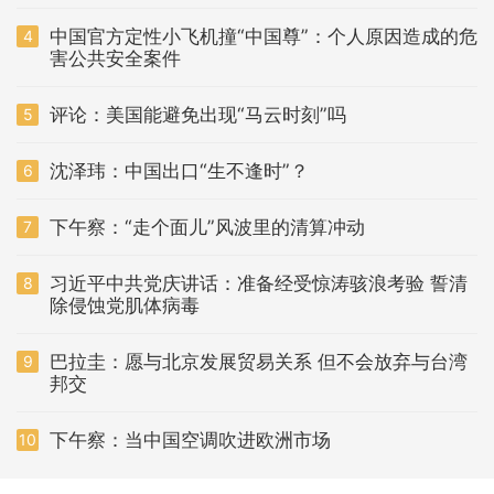
中国官方定性小飞机撞“中国尊”：个人原因造成的危
4
害公共安全案件
评论：美国能避免出现“马云时刻”吗
5
沈泽玮：中国出口“生不逢时”？
6
下午察：“走个面儿”风波里的清算冲动
7
习近平中共党庆讲话：准备经受惊涛骇浪考验 誓清
8
除侵蚀党肌体病毒
巴拉圭：愿与北京发展贸易关系 但不会放弃与台湾
9
邦交
下午察：当中国空调吹进欧洲市场
10