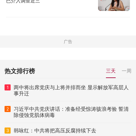
已介入调查近三
热文排行榜
三天
一周
两中将出席党庆与上将并排而坐 显示解放军高层人
1
事升迁
习近平中共党庆讲话：准备经受惊涛骇浪考验 誓清
2
除侵蚀党肌体病毒
韩咏红：中共将把高压反腐持续下去
3