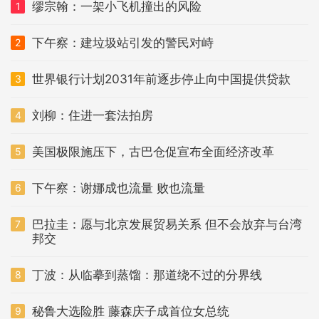
缪宗翰：一架小飞机撞出的风险
1
下午察：建垃圾站引发的警民对峙
2
世界银行计划2031年前逐步停止向中国提供贷款
3
刘柳：住进一套法拍房
4
美国极限施压下，古巴仓促宣布全面经济改革
5
下午察：谢娜成也流量 败也流量
6
巴拉圭：愿与北京发展贸易关系 但不会放弃与台湾
7
邦交
丁波：从临摹到蒸馏：那道绕不过的分界线
8
秘鲁大选险胜 藤森庆子成首位女总统
9