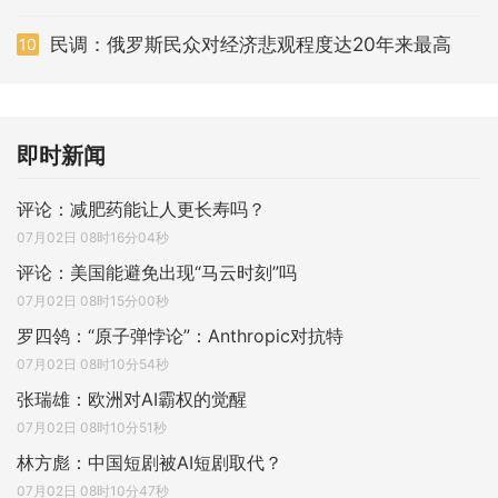
民调：俄罗斯民众对经济悲观程度达20年来最高
10
即时新闻
评论：减肥药能让人更长寿吗？
07月02日 08时16分04秒
评论：美国能避免出现“马云时刻”吗
07月02日 08时15分00秒
罗四鸰：“原子弹悖论”：Anthropic对抗特
07月02日 08时10分54秒
张瑞雄：欧洲对AI霸权的觉醒
07月02日 08时10分51秒
林方彪：中国短剧被AI短剧取代？
07月02日 08时10分47秒