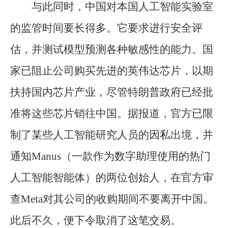
与此同时，中国对本国人工智能实验室
的监管时间要长得多。它要求进行安全评
估，并测试模型预测各种敏感性的能力。国
家已阻止公司购买先进的英伟达芯片，以期
扶持国内芯片产业，尽管特朗普政府已经批
准将这些芯片销往中国。据报道，官方已限
制了某些人工智能研究人员的因私出境，并
通知Manus（一款作为数字助理使用的热门
人工智能智能体）的两位创始人，在官方审
查Meta对其公司的收购期间不要离开中国。
此后不久，便下令取消了这笔交易。