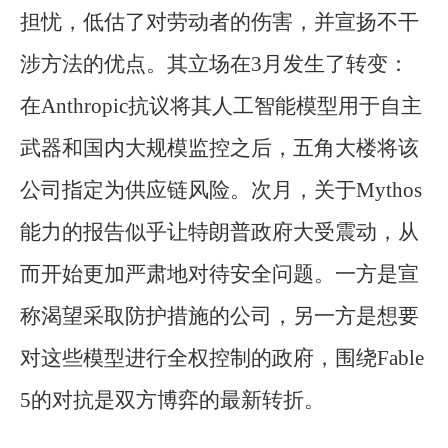
担忧，低估了对劳动者的伤害，并宣扬不干
涉方法的优点。其立场在3月发生了转变：
在Anthropic抗议将其人工智能模型用于自主
武器和国内大规模监控之后，五角大楼将该
公司指定为供应链风险。次月，关于Mythos
能力的报告似乎让特朗普政府大受震动，从
而开始更加严肃地对待安全问题。一方是宣
称渴望采取防护措施的公司，另一方是想要
对这些模型进行全权控制的政府，围绕Fable
5的对抗是双方博弈的最新转折。