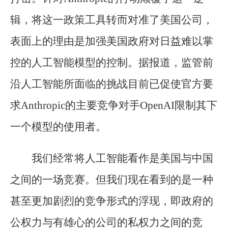
辑，将这一政策工具转而对准了美国公司，
表面上的理由是加强美国政府对日益难以掌
控的人工智能模型的控制。据报道，监管前
沿人工智能所面临的挑战目前已促使官方要
求Anthropic的主要竞争对手OpenAI限制其下
一个模型的使用者。
我们经常将人工智能看作是美国与中国
之间的一场竞赛。但我们现在看到的是一种
甚至更加剧烈的竞争形式的浮现，即政府的
公权力与有雄心的公司的私权力之间的竞