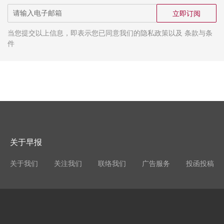
立即订阅
当您提交以上信息，即表示您已同意我们的隐私政策以及 条款与条
件
关于早报
关于我们
关注我们
联络我们
广告服务
投函投稿