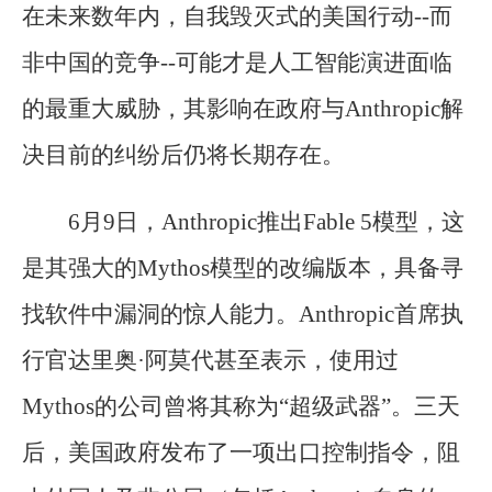
在未来数年内，自我毁灭式的美国行动--而
非中国的竞争--可能才是人工智能演进面临
的最重大威胁，其影响在政府与Anthropic解
决目前的纠纷后仍将长期存在。
6月9日，Anthropic推出Fable 5模型，这
是其强大的Mythos模型的改编版本，具备寻
找软件中漏洞的惊人能力。Anthropic首席执
行官达里奥·阿莫代甚至表示，使用过
Mythos的公司曾将其称为“超级武器”。三天
后，美国政府发布了一项出口控制指令，阻