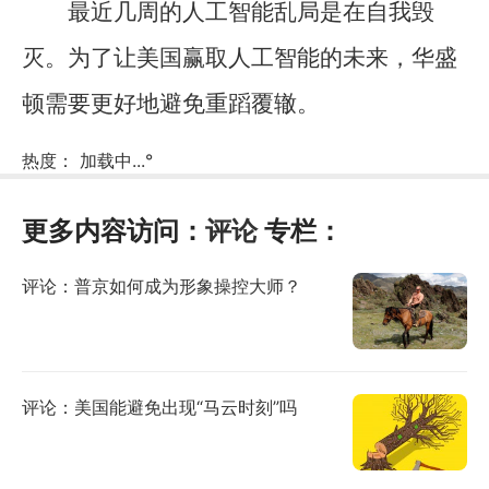
最近几周的人工智能乱局是在自我毁
灭。为了让美国赢取人工智能的未来，华盛
顿需要更好地避免重蹈覆辙。
热度：
加载中...
°
更多内容访问：
评论
专栏：
评论：普京如何成为形象操控大师？
评论：美国能避免出现“马云时刻”吗