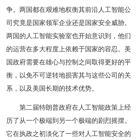
争。两国都在艰难地权衡其前沿人工智能公
司究竟是国家领军企业还是国家安全威胁。
两国的人工智能实验室也开始意识到，他们
的运营在多大程度上依赖于国家的容忍。美
国政府需要在雄心与控制之间取得更好的平
衡，以免不可逆转地损害其与这些公司的关
系，以及美国长期的技术优势。
第二届特朗普政府在人工智能政策上经
历了从一个极端到另一个极端的剧烈摇摆。
它在执政之初淡化了一些对人工智能安全的