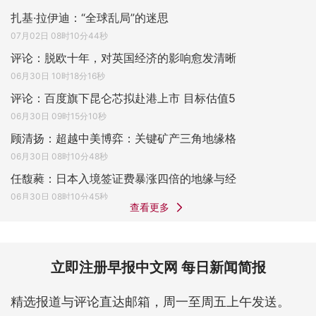
扎基·拉伊迪：“全球乱局”的迷思
07月02日 08时10分44秒
评论：脱欧十年，对英国经济的影响愈发清晰
06月30日 10时18分16秒
评论：百度旗下昆仑芯拟赴港上市 目标估值5
06月30日 09时15分10秒
顾清扬：超越中美博弈：关键矿产三角地缘格
06月30日 08时10分48秒
任馥蕤：日本入境签证费暴涨四倍的地缘与经
06月30日 08时10分45秒
查看更多
立即注册早报中文网 每日新闻简报
精选报道与评论直达邮箱，周一至周五上午发送。