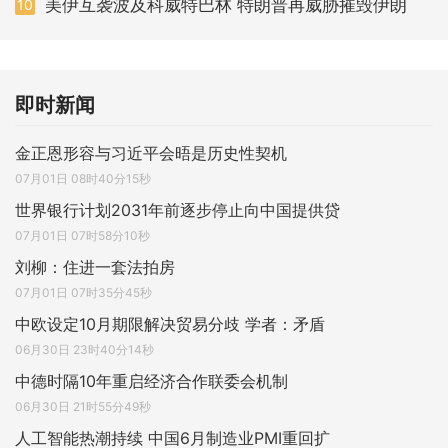
美伊互袭波及科威特巴林 特朗普再威胁摧毁伊朗
10
即时新闻
金正恩形容与习近平会晤是历史性契机
07月01日 08时40分15秒
世界银行计划2031年前逐步停止向中国提供贷
07月01日 07时58分10秒
刘柳：住进一套法拍房
07月01日 07时35分45秒
中欧设定10月期限解决贸易分歧 学者：矛盾
06月30日 23时40分14秒
中德时隔10年重启经济合作联委会机制
06月30日 21时55分49秒
人工智能热潮持续 中国6月制造业PMI重回扩