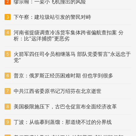
缪宗翰：一架小飞机撞出的风险
2
下午察：建垃圾站引发的警民对峙
3
河南省提级调查冷冻货车集体跨省偏航查扣案 分
4
析：比“远洋捕捞”更恶劣
火箭军四任司令员相继落马 部队党委誓言“永远忠于
5
党”
普京：俄罗斯正经历困难时期 但也学到很多
6
中共江西省委原书记万绍芬在北京逝世
7
美国极限施压下，古巴仓促宣布全面经济改革
8
丁波：从临摹到蒸馏：那道绕不过的分界线
9