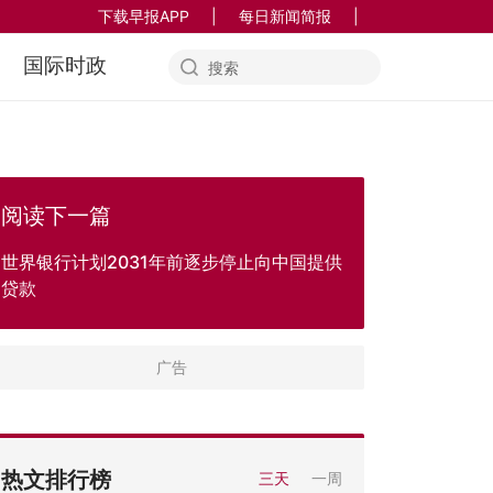
下载早报APP
|
每日新闻简报
|
国际时政
阅读下一篇
世界银行计划2031年前逐步停止向中国提供
贷款
热文排行榜
三天
一周