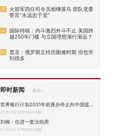
火箭军四任司令员相继落马 部队党委
8
誓言“永远忠于党”
国际特稿：内斗激烈外斗不止 美国跨
9
越250年门槛 与立国理想渐行渐远？
普京：俄罗斯正经历困难时期 但也学
10
到很多
即时新闻
更多>
世界银行计划2031年前逐步停止向中国提供贷
07月01日 07时58分10秒
刘柳：住进一套法拍房
07月01日 07时35分45秒