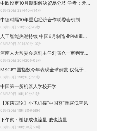
中欧设定10月期限解决贸易分歧 学者：矛盾
06月30日 23时40分14秒
中德时隔10年重启经济合作联委会机制
06月30日 21时55分49秒
人工智能热潮持续 中国6月制造业PMI重回扩
06月30日 20时20分13秒
河南人大常委会原副主任刘满仓一审判无期徒
06月30日 20时20分09秒
MSCI中国指数今年表现全球倒数 仅优于印尼
06月30日 19时10分25秒
中国第一所机器人学校开学
06月30日 19时10分21秒
【东谈西论】小飞机撞“中国尊”暴露低空风
06月30日 18时30分58秒
下午察：谢娜成也流量 败也流量
06月30日 18时30分53秒