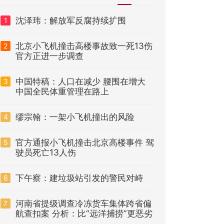
沈泽玮：解放军反腐持续扩围
1
北京小飞机撞击高楼事故致一死13伤
2
官方正进一步调查
中国特稿：人口在减少 腰围在增大
3
中国全民体重管理在路上
缪宗翰：一架小飞机撞出的风险
4
官方通报小飞机撞击北京高楼事件 驾
5
驶员死亡13人伤
下午察：建垃圾站引发的警民对峙
6
河南省提级调查冷冻货车集体跨省偏
7
航查扣案 分析：比“远洋捕捞”更恶劣