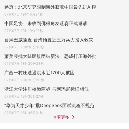
路透：北京研究限制海外获取中国最先进AI模
07月07日 19时10分24秒
中国足协：未收到佛得角友谊赛正式邀请
07月07日 19时10分20秒
台风巴威逼近 台湾预置近三万兵力投入救灾
07月07日 18时30分36秒
萧美琴批大陆民族团结新法：恐成打压海外批
07月07日 18时30分33秒
广西一村庄遭遇洪水近1700人被困
07月07日 18时30分30秒
浙江大学注册校徽商标 与阿玛尼标识相似
07月07日 18时30分27秒
“华为天才少年”批DeepSeek面试流程不规范
07月07日 16时36分01秒
查看更多