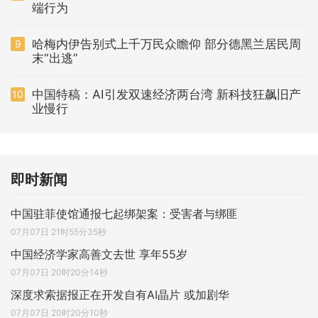
端行为
哈梅内伊告别式上千万民众瞻仰 部分德黑兰居民周
9
末“出逃”
中国特稿：AI引发双速经济两台湾 新科技狂飙旧产
10
业慢行
即时新闻
中国驻菲使馆通报七起绑架案：受害者与绑匪
07月07日 21时55分35秒
中国经济学家高善文去世 享年55岁
07月07日 20时20分14秒
深度求索据报正在开发自有AI晶片 或加剧华
07月07日 20时20分10秒