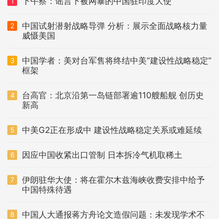
下午察：谣言下被网暴的中国驻印度大使
1
中国试射潜射战略导弹 分析：展示全面战略核力量
2
威慑美国
中国学者：美对台军售将终结中美“建设性战略稳定”
3
框架
台高官：北京沿第一岛链部署逾110艘船舰 创历史
4
新高
中美G2正在形成中 建设性战略稳定关系或难延续
5
因应中国收紧出口管制 日本拆冷气机取稀土
6
伊朗驻华大使：将在霍尔木兹海峡收费安排中给予
7
中国特殊待遇
中国人大通报蒋方舟论文造假问题：未发现学术不
8