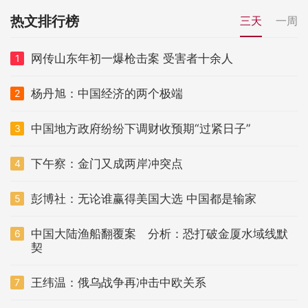
热文排行榜
三天
一周
网传山东年初一爆枪击案 受害者十余人
1
杨丹旭：中国经济的两个极端
2
中国地方政府纷纷下调财收预期“过紧日子”
3
下午察：金门又成两岸冲突点
4
彭博社：无论谁赢得美国大选 中国都是输家
5
中国大陆渔船翻覆案 分析：恐打破金厦水域线默
6
契
王纬温：俄乌战争再冲击中欧关系
7