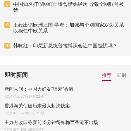
中国知名打假网红自曝曾嫖娼经历 导致全网账号被
8
禁
王毅出访欧洲三国 学者：加强与个别国家双边关系
9
以稳住中欧关系
韩咏红：印尼新总统普拉博沃会让中国担忧吗？
10
即时新闻
推荐
即时
新闻人间：中国大好友“唱衰”香港
02月17日 07时27分22秒
香港海关侦破历来最大起洗钱案
02月16日 22时35分35秒
主办方改口称赛前15分钟得知梅西香港不出场
02月16日 19时45分32秒