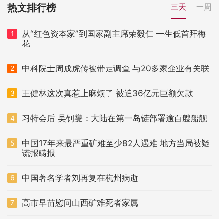
热文排行榜
三天
一周
从“红色资本家”到国家副主席荣毅仁 一生低首拜梅
1
花
中科院士周成虎传被带走调查 与20多家企业有关联
2
王健林这次真惹上麻烦了 被追36亿元巨额欠款
3
习特会后 吴钊燮：大陆在第一岛链部署逾百艘船舰
4
中国17年来最严重矿难至少82人遇难 地方当局被疑
5
谎报瞒报
中国著名学者刘再复在杭州病逝
6
高市早苗慰问山西矿难死者家属
7