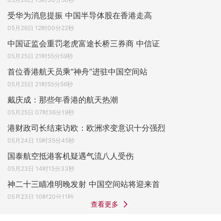
受华为消息提振 中国半导体股在香港走高
05月26日 12时00分22秒
中国证监会重罚老虎富途长桥三券商 中信证
05月25日 21时55分59秒
首位香港航天员乘“神舟”进驻中国空间站
05月25日 21时55分56秒
戴庆成：那些年香港的航天热潮
05月25日 07时36分19秒
港财政司长结束访欧：欧洲求变意识十分强烈
05月24日 15时35分45秒
国泰航空抵港客机疑遇气流八人受伤
05月23日 14时15分33秒
神二十三瞄准明晚发射 中国空间站将迎来首
05月23日 10时20分11秒
查看更多