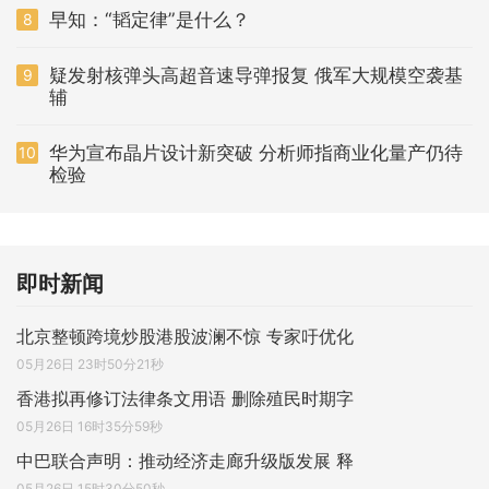
早知：“韬定律”是什么？
8
疑发射核弹头高超音速导弹报复 俄军大规模空袭基
9
辅
华为宣布晶片设计新突破 分析师指商业化量产仍待
10
检验
即时新闻
北京整顿跨境炒股港股波澜不惊 专家吁优化
05月26日 23时50分21秒
香港拟再修订法律条文用语 删除殖民时期字
05月26日 16时35分59秒
中巴联合声明：推动经济走廊升级版发展 释
05月26日 15时30分50秒