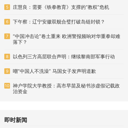
庄慧良：需要《铁拳教育》支撑的“教权”危机
5
下午察：辽宁安徽双舰合璧打破岛链封锁？
6
“中国冲击论”卷土重来 欧洲警报频响对华重拳却难
7
落下？
以色列三方高层联合声明：继续黎南部军事行动
8
嘲“中国人不洗澡” 马国女子发声明道歉
9
神户学院大学教授：高市早苗及秘书涉虚假记载政
10
治资金
即时新闻