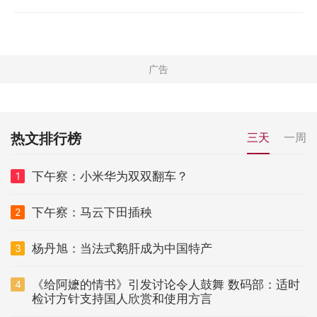
热文排行榜
三天
一周
下午察：小米华为双双翻车？
1
下午察：马云下田插秧
2
杨丹旭：当法式鹅肝成为中国特产
3
《给阿嬷的情书》引发讨论令人鼓舞 数码部：适时
4
检讨方针支持国人欣赏和使用方言