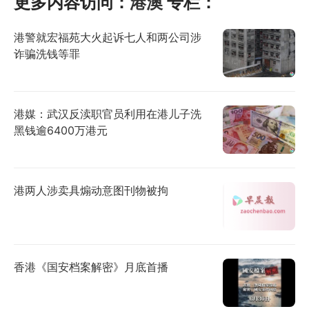
更多内容访问：
港澳
专栏：
港警就宏福苑大火起诉七人和两公司涉
诈骗洗钱等罪
港媒：武汉反渎职官员利用在港儿子洗
黑钱逾6400万港元
港两人涉卖具煽动意图刊物被拘
香港《国安档案解密》月底首播