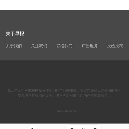
关于早报
关于我们
关注我们
联络我们
广告服务
投函投稿
第三方公司可能在网站宣传他们的产品或服务。不过您跟第三方公司的任何
交易与早晨报网站无关，将不会对可能引起的任何损失负责。
zaochenbao.com