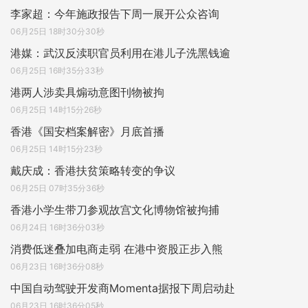
李家超：今年施政报告下周一展开公众咨询
06月25日 18时30分30秒
港媒：武汉反渎职官员利用在港儿子洗黑钱逾
06月25日 16时35分33秒
港两人涉卖具煽动意图刊物被拘
06月25日 14时15分26秒
香港《国安档案解密》月底首播
06月25日 14时15分23秒
戴庆成：香港扶贫策略转变的争议
06月25日 07时35分36秒
香港小学生带刀参观故宫文化博物馆被拘捕
06月24日 16时36分03秒
消费低迷叠加电商走弱 在港中资股正步入熊
06月23日 16时36分08秒
中国自动驾驶开发商Momenta据报下周启动赴
06月23日 16时36分05秒